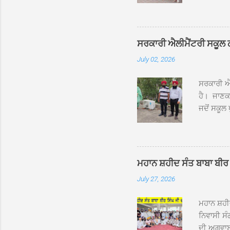
ਰੱਤਾ ਨੌ ਅਬ
ਦਮਦਮਾ ਸਾਹ
ਸੰਤ ਬਾਬਾ 
ਦਮਦਮਾ ਸਾ
ਸਰਕਾਰੀ ਐਲੀਮੈਂਟਰੀ ਸਕੂਲ ਠੱਟ
ਪ੍ਰਬੰਧਕਾਂ 
July 02, 2026
ਸਨਮਾਨ ਕੀਤ
ਨਿੱਘਾ ਸਵ
ਸਰਕਾਰੀ ਐਲ
ਹੈ। ਜਾਣਕਾ
ਜਦੋਂ ਸਕੂਲ 
ਛੱਤਾਂ ’ਤੇ
ਹੋਈਆਂ ਸਨ।
20 ਤੋਂ 30
ਸਿੰਘ ਟੋਡਰ
ਮਹਾਨ ਸ਼ਹੀਦ ਸੰਤ ਬਾਬਾ ਬੀਰ 
ਜਿਸ ਦੀ ਮਾ
July 27, 2026
ਉਨ੍ਹਾਂ ਨੇ 
ਸੰਬ...
ਮਹਾਨ ਸ਼ਹ
ਨਿਵਾਸੀ ਸੰ
ਦੀ ਅਗਵਾਈ