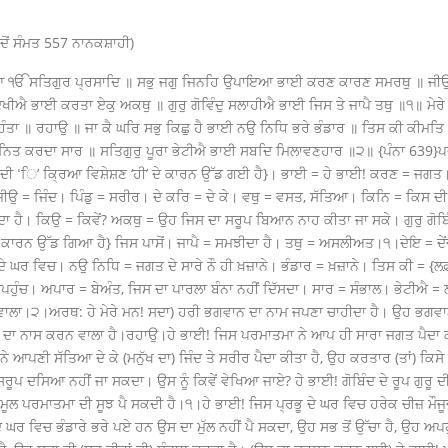
ੋਂ ਸੰਮਤ 557 ਨਾਨਕਸ਼ਾਹੀ)
 ੴ ਸਤਿਗੁਰ ਪ੍ਰਸਾਦਿ ॥ ਸਭੁ ਜਗੁ ਜਿਨਹਿ ਉਪਾਇਆ ਭਾਈ ਕਰਣ ਕਾਰਣ ਸਮਰਥੁ ॥ ਜੀਉ 
ੀਐ ਭਾਈ ਕਰਤਾ ਏਕੁ ਅਕਥੁ ॥ ਗੁਰੁ ਗੋਵਿੰਦੁ ਸਲਾਹੀਐ ਭਾਈ ਜਿਸ ਤੇ ਜਾਪੈ ਤਥੁ ॥੧॥ ਮੇ
ਹੰਤਾ ॥ ਰਹਾਉ ॥ ਜਾ ਕੈ ਘਰਿ ਸਭੁ ਕਿਛੁ ਹੈ ਭਾਈ ਨਉ ਨਿਧਿ ਭਰੇ ਭੰਡਾਰ ॥ ਤਿਸ ਕੀ ਕੀਮ
ਨਿਤ ਕਰਦਾ ਸਾਰ ॥ ਸਤਿਗੁਰੁ ਪੂਰਾ ਭੇਟੀਐ ਭਾਈ ਸਬਦਿ ਮਿਲਾਵਣਹਾਰ ॥੨॥ {ਪੰਨਾ 639}
ਨਿ’ ਦੀ ‘ਿ’ ਕ੍ਰਿਆ ਵਿਸ਼ੇਸ਼ਣ ‘ਹੀ’ ਦੇ ਕਾਰਨ ਉੱਡ ਗਈ ਹੈ}। ਭਾਈ = ਹੇ ਭਾਈ! ਕਰਣ = 
ੀਉ = ਜਿੰਦ। ਪਿੰਡੁ = ਸਰੀਰ। ਦੇ ਕਰਿ = ਦੇ ਕੇ। ਵਥੁ = ਵਸਤ, ਸੱਤਿਆ। ਕਿਨਿ = ਕਿਸ ਦੀ 
 ਹੈ। ਕਿਉ = ਕਿਵੇਂ? ਅਕਥੁ = ਉਹ ਜਿਸ ਦਾ ਸਰੂਪ ਬਿਆਨ ਨਾਹ ਕੀਤਾ ਜਾ ਸਕੇ। ਗੁਰੁ ਗੋਬਿੰਦੁ
ੇ’ ਦੇ ਕਾਰਨ ਉੱਡ ਗਿਆ ਹੈ} ਜਿਸ ਪਾਸੋਂ। ਜਾਪੈ = ਸਮਝੀਦਾ ਹੈ। ਤਥੁ = ਅਸਲੀਅਤ।੧।ਦੇਇ = ਦ
 ਘਰ ਵਿਚ। ਨਉ ਨਿਧਿ = ਜਗਤ ਦੇ ਸਾਰੇ ਨੌ ਹੀ ਖ਼ਜ਼ਾਨੇ। ਭੰਡਾਰ = ਖ਼ਜ਼ਾਨੇ। ਤਿਸ ਕੀ = {ਲਫ਼ਜ
ੰਚ। ਅਪਾਰ = ਬੇਅੰਤ, ਜਿਸ ਦਾ ਪਾਰਲਾ ਬੰਨਾ ਨਹੀਂ ਦਿੱਸਦਾ। ਸਾਰ = ਸੰਭਾਲ। ਭੇਟੀਐ = 
ਵਾਲਾ।੨।ਅਰਥ: ਹੇ ਮੇਰੇ ਮਨ! ਸਦਾ) ਹਰੀ ਭਗਵਾਨ ਦਾ ਨਾਮ ਜਪਣਾ ਚਾਹੀਦਾ ਹੈ। ਉਹ ਭਗਵਾ
ਪੀੜਾਂ ਦਾ ਨਾਸ ਕਰਨ ਵਾਲਾ ਹੈ।ਰਹਾਉ।ਹੇ ਭਾਈ! ਜਿਸ ਪਰਮਾਤਮਾ ਨੇ ਆਪ ਹੀ ਸਾਰਾ ਜਗਤ ਪੈਦਾ ਕੀਤ
ਨੇ ਆਪਣੀ ਸੱਤਿਆ ਦੇ ਕੇ (ਮਨੁੱਖ ਦਾ) ਜਿੰਦ ਤੇ ਸਰੀਰ ਪੈਦਾ ਕੀਤਾ ਹੈ, ਉਹ ਕਰਤਾਰ (ਤਾਂ) ਕਿਸੇ
ਪ ਦਸਿਆ ਨਹੀਂ ਜਾ ਸਕਦਾ। ਉਸ ਨੂੰ ਕਿਵੇਂ ਵੇਖਿਆ ਜਾਏ? ਹੇ ਭਾਈ! ਗੋਬਿੰਦ ਦੇ ਰੂਪ ਗੁਰੂ ਦੀ
ਦੇ ਮੂਲ ਪਰਮਾਤਮਾ ਦੀ ਸੂਝ ਪੈ ਸਕਦੀ ਹੈ।੧।ਹੇ ਭਾਈ! ਜਿਸ ਪ੍ਰਭੂ ਦੇ ਘਰ ਵਿਚ ਹਰੇਕ ਚੀਜ਼ ਮੌਜ
ਸ ਦੇ ਘਰ ਵਿਚ ਭੰਡਾਰੇ ਭਰੇ ਪਏ ਹਨ ਉਸ ਦਾ ਮੁੱਲ ਨਹੀਂ ਪੈ ਸਕਦਾ, ਉਹ ਸਭ ਤੋਂ ਉੱਚਾ ਹੈ, ਉਹ ਅਪ