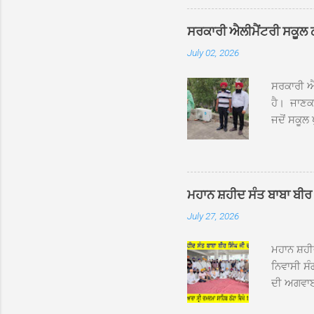
ਸੰਤ ਬਾਬਾ 
ਦਮਦਮਾ ਸਾ
ਸਰਕਾਰੀ ਐਲੀਮੈਂਟਰੀ ਸਕੂਲ ਠੱਟ
ਪ੍ਰਬੰਧਕਾਂ 
July 02, 2026
ਸਨਮਾਨ ਕੀਤ
ਨਿੱਘਾ ਸਵ
ਸਰਕਾਰੀ ਐਲ
ਹੈ। ਜਾਣਕਾ
ਜਦੋਂ ਸਕੂਲ 
ਛੱਤਾਂ ’ਤੇ
ਹੋਈਆਂ ਸਨ।
20 ਤੋਂ 30
ਸਿੰਘ ਟੋਡਰ
ਮਹਾਨ ਸ਼ਹੀਦ ਸੰਤ ਬਾਬਾ ਬੀਰ 
ਜਿਸ ਦੀ ਮਾ
July 27, 2026
ਉਨ੍ਹਾਂ ਨੇ 
ਸੰਬ...
ਮਹਾਨ ਸ਼ਹ
ਨਿਵਾਸੀ ਸੰ
ਦੀ ਅਗਵਾਈ
ਵਿਸ਼ਾਲ ਇਕ