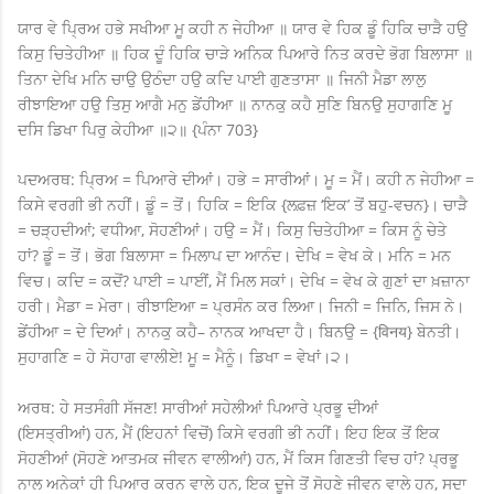
ਯਾਰ ਵੇ ਪ੍ਰਿਅ ਹਭੇ ਸਖੀਆ ਮੂ ਕਹੀ ਨ ਜੇਹੀਆ ॥ ਯਾਰ ਵੇ ਹਿਕ ਡੂੰ ਹਿਕਿ ਚਾੜੈ ਹਉ
ਕਿਸੁ ਚਿਤੇਹੀਆ ॥ ਹਿਕ ਦੂੰ ਹਿਕਿ ਚਾੜੇ ਅਨਿਕ ਪਿਆਰੇ ਨਿਤ ਕਰਦੇ ਭੋਗ ਬਿਲਾਸਾ ॥
ਤਿਨਾ ਦੇਖਿ ਮਨਿ ਚਾਉ ਉਠੰਦਾ ਹਉ ਕਦਿ ਪਾਈ ਗੁਣਤਾਸਾ ॥ ਜਿਨੀ ਮੈਡਾ ਲਾਲੁ
ਰੀਝਾਇਆ ਹਉ ਤਿਸੁ ਆਗੈ ਮਨੁ ਡੇਂਹੀਆ ॥ ਨਾਨਕੁ ਕਹੈ ਸੁਣਿ ਬਿਨਉ ਸੁਹਾਗਣਿ ਮੂ
ਦਸਿ ਡਿਖਾ ਪਿਰੁ ਕੇਹੀਆ ॥੨॥ {ਪੰਨਾ 703}
ਪਦਅਰਥ: ਪ੍ਰਿਅ = ਪਿਆਰੇ ਦੀਆਂ। ਹਭੇ = ਸਾਰੀਆਂ। ਮੂ = ਮੈਂ। ਕਹੀ ਨ ਜੇਹੀਆ =
ਕਿਸੇ ਵਰਗੀ ਭੀ ਨਹੀਂ। ਡੂੰ = ਤੋਂ। ਹਿਕਿ = ਇਕਿ {ਲਫ਼ਜ਼ ‘ਇਕ’ ਤੋਂ ਬਹੁ-ਵਚਨ}। ਚਾੜੈ
= ਚੜ੍ਹਦੀਆਂ; ਵਧੀਆ, ਸੋਹਣੀਆਂ। ਹਉ = ਮੈਂ। ਕਿਸੁ ਚਿਤੇਹੀਆ = ਕਿਸ ਨੂੰ ਚੇਤੇ
ਹਾਂ? ਡੂੰ = ਤੋਂ। ਭੋਗ ਬਿਲਾਸਾ = ਮਿਲਾਪ ਦਾ ਆਨੰਦ। ਦੇਖਿ = ਵੇਖ ਕੇ। ਮਨਿ = ਮਨ
ਵਿਚ। ਕਦਿ = ਕਦੋਂ? ਪਾਈ = ਪਾਈਂ, ਮੈਂ ਮਿਲ ਸਕਾਂ। ਦੇਖਿ = ਵੇਖ ਕੇ ਗੁਣਾਂ ਦਾ ਖ਼ਜ਼ਾਨਾ
ਹਰੀ। ਮੈਡਾ = ਮੇਰਾ। ਰੀਝਾਇਆ = ਪ੍ਰਸੰਨ ਕਰ ਲਿਆ। ਜਿਨੀ = ਜਿਨਿ, ਜਿਸ ਨੇ।
ਡੇਂਹੀਆ = ਦੇ ਦਿਆਂ। ਨਾਨਕੁ ਕਹੈ– ਨਾਨਕ ਆਖਦਾ ਹੈ। ਬਿਨਉ = {विनय} ਬੇਨਤੀ।
ਸੁਹਾਗਣਿ = ਹੇ ਸੋਹਾਗ ਵਾਲੀਏ! ਮੂ = ਮੈਨੂੰ। ਡਿਖਾ = ਵੇਖਾਂ।੨।
ਅਰਥ: ਹੇ ਸਤਸੰਗੀ ਸੱਜਣ! ਸਾਰੀਆਂ ਸਹੇਲੀਆਂ ਪਿਆਰੇ ਪ੍ਰਭੂ ਦੀਆਂ
(ਇਸਤ੍ਰੀਆਂ) ਹਨ, ਮੈਂ (ਇਹਨਾਂ ਵਿਚੋਂ) ਕਿਸੇ ਵਰਗੀ ਭੀ ਨਹੀਂ। ਇਹ ਇਕ ਤੋਂ ਇਕ
ਸੋਹਣੀਆਂ (ਸੋਹਣੇ ਆਤਮਕ ਜੀਵਨ ਵਾਲੀਆਂ) ਹਨ, ਮੈਂ ਕਿਸ ਗਿਣਤੀ ਵਿਚ ਹਾਂ? ਪ੍ਰਭੂ
ਨਾਲ ਅਨੇਕਾਂ ਹੀ ਪਿਆਰ ਕਰਨ ਵਾਲੇ ਹਨ, ਇਕ ਦੂਜੇ ਤੋਂ ਸੋਹਣੇ ਜੀਵਨ ਵਾਲੇ ਹਨ, ਸਦਾ