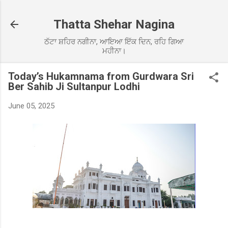
Skip to main content
Thatta Shehar Nagina
ਠੱਟਾ ਸ਼ਹਿਰ ਨਗੀਨਾ, ਆਇਆ ਇੱਕ ਦਿਨ, ਰਹਿ ਗਿਆ
ਮਹੀਨਾ।
Today’s Hukamnama from Gurdwara Sri
Ber Sahib Ji Sultanpur Lodhi
June 05, 2025