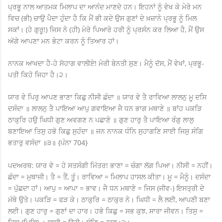
ਪ੍ਰਭੂ ਨਾਲ ਆਤਮਕ ਮਿਲਾਪ ਦਾ ਆਨੰਦ ਮਾਣਦੇ ਹਨ। ਇਹਨਾਂ ਨੂੰ ਵੇਖ ਕੇ ਮੇਰੇ ਮਨ
ਵਿਚ (ਭੀ) ਚਾਉ ਪੈਦਾ ਹੁੰਦਾ ਹੈ ਕਿ ਮੈਂ ਭੀ ਕਦੇ ਉਸ ਗੁਣਾਂ ਦੇ ਖ਼ਜ਼ਾਨੇ ਪ੍ਰਭੂ ਨੂੰ ਮਿਲ
ਸਕਾਂ। (ਹੇ ਗੁਰੂ!) ਜਿਸ ਨੇ (ਹੀ) ਮੇਰੇ ਪਿਆਰੇ ਹਰੀ ਨੂੰ ਪ੍ਰਸੰਨ ਕਰ ਲਿਆ ਹੈ, ਮੈਂ ਉਸ
ਅੱਗੇ ਆਪਣਾ ਮਨ ਭੇਟਾ ਕਰਨ ਨੂੰ ਤਿਆਰ ਹਾਂ।
ਨਾਨਕ ਆਖਦਾ ਹੈ-ਹੇ ਸੋਹਾਗ ਵਾਲੀਏ! ਮੇਰੀ ਬੇਨਤੀ ਸੁਣ। ਮੈਨੂੰ ਦੱਸ, ਮੈਂ ਵੇਖਾਂ, ਪ੍ਰਭੂ-
ਪਤੀ ਕਿਹੋ ਜਿਹਾ ਹੈ।੨।
ਯਾਰ ਵੇ ਪਿਰੁ ਆਪਣ ਭਾਣਾ ਕਿਛੁ ਨੀਸੀ ਛੰਦਾ ॥ ਯਾਰ ਵੇ ਤੈ ਰਾਵਿਆ ਲਾਲਨੁ ਮੂ ਦਸਿ
ਦਸੰਦਾ ॥ ਲਾਲਨੁ ਤੈ ਪਾਇਆ ਆਪੁ ਗਵਾਇਆ ਜੈ ਧਨ ਭਾਗ ਮਥਾਣੇ ॥ ਬਾਂਹ ਪਕੜਿ
ਠਾਕੁਰਿ ਹਉ ਘਿਧੀ ਗੁਣ ਅਵਗਣ ਨ ਪਛਾਣੇ ॥ ਗੁਣ ਹਾਰੁ ਤੈ ਪਾਇਆ ਰੰਗੁ ਲਾਲੁ
ਬਣਾਇਆ ਤਿਸੁ ਹਭੋ ਕਿਛੁ ਸੁਹੰਦਾ ॥ ਜਨ ਨਾਨਕ ਧੰਨਿ ਸੁਹਾਗਣਿ ਸਾਈ ਜਿਸੁ ਸੰਗਿ
ਭਤਾਰੁ ਵਸੰਦਾ ॥੩॥ {ਪੰਨਾ 704}
ਪਦਅਰਥ: ਯਾਰ ਵੇ = ਹੇ ਸਤਸੰਗੀ ਮਿੱਤਰ! ਭਾਣਾ = ਚੰਗਾ ਲੱਗ ਪਿਆ। ਨੀਸੀ = ਨਹੀਂ।
ਛੰਦਾ = ਮੁਥਾਜੀ। ਤੈ = ਤੈਂ, ਤੂੰ। ਰਾਵਿਆ = ਮਿਲਾਪ ਹਾਸਲ ਕੀਤਾ। ਮੂ = ਮੈਨੂੰ। ਦਸੰਦਾ
= ਪੁੱਛਦਾ ਹਾਂ। ਆਪੁ = ਆਪਾ = ਭਾਵ। ਜੈ ਧਨ ਮਥਾਣੇ = ਜਿਸ (ਜੀਵ-) ਇਸਤ੍ਰੀ ਦੇ
ਮੱਥੇ ਉਤੇ। ਪਕੜਿ = ਫੜ ਕੇ। ਠਾਕੁਰਿ = ਠਾਕੁਰ ਨੇ। ਘਿਧੀ = ਲੈ ਲਈ, ਆਪਣੀ ਬਣਾ
ਲਈ। ਗੁਣ ਹਾਰੁ = ਗੁਣਾਂ ਦਾ ਹਾਰ। ਹਭੋ ਕਿਛੁ = ਸਭ ਕੁਝ, ਸਾਰਾ ਜੀਵਨ। ਤਿਸੁ =