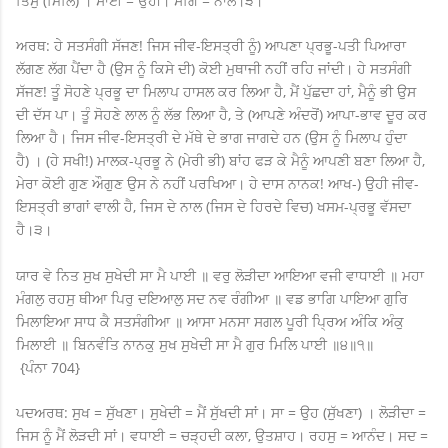
ਤਿਸੁ (ਮਿਲਿ) । ਸਾਈ = ਉਹੀ। ਸੰਗਿ = ਨਾਲ।੩।
ਅਰਥ: ਹੇ ਸਤਸੰਗੀ ਸੱਜਣ! ਜਿਸ ਜੀਵ-ਇਸਤ੍ਰੀ ਨੂੰ) ਆਪਣਾ ਪ੍ਰਭੂ-ਪਤੀ ਪਿਆਰਾ
ਲੱਗਣ ਲੱਗ ਪੈਂਦਾ ਹੈ (ਉਸ ਨੂੰ ਕਿਸੇ ਦੀ) ਕੋਈ ਮੁਥਾਜੀ ਨਹੀਂ ਰਹਿ ਜਾਂਦੀ। ਹੇ ਸਤਸੰਗੀ
ਸੱਜਣ! ਤੂੰ ਸੋਹਣੇ ਪ੍ਰਭੂ ਦਾ ਮਿਲਾਪ ਹਾਸਲ ਕਰ ਲਿਆ ਹੈ, ਮੈਂ ਪੁੱਛਦਾ ਹਾਂ, ਮੈਨੂੰ ਭੀ ਉਸ
ਦੀ ਦੱਸ ਪਾ। ਤੂੰ ਸੋਹਣੇ ਲਾਲ ਨੂੰ ਲੱਭ ਲਿਆ ਹੈ, ਤੇ (ਆਪਣੇ ਅੰਦਰੋਂ) ਆਪਾ-ਭਾਵ ਦੂਰ ਕਰ
ਲਿਆ ਹੈ। ਜਿਸ ਜੀਵ-ਇਸਤ੍ਰੀ ਦੇ ਮੱਥੇ ਦੇ ਭਾਗ ਜਾਗਦੇ ਹਨ (ਉਸ ਨੂੰ ਮਿਲਾਪ ਹੁੰਦਾ
ਹੈ) । (ਹੇ ਸਖੀ!) ਮਾਲਕ-ਪ੍ਰਭੂ ਨੇ (ਮੇਰੀ ਭੀ) ਬਾਂਹ ਫੜ ਕੇ ਮੈਨੂੰ ਆਪਣੀ ਬਣਾ ਲਿਆ ਹੈ,
ਮੇਰਾ ਕੋਈ ਗੁਣ ਔਗੁਣ ਉਸ ਨੇ ਨਹੀਂ ਪਰਖਿਆ। ਹੇ ਦਾਸ ਨਾਨਕ! ਆਖ-) ਉਹੀ ਜੀਵ-
ਇਸਤ੍ਰੀ ਭਾਗਾਂ ਵਾਲੀ ਹੈ, ਜਿਸ ਦੇ ਨਾਲ (ਜਿਸ ਦੇ ਹਿਰਦੇ ਵਿਚ) ਖਸਮ-ਪ੍ਰਭੂ ਵੱਸਦਾ
ਹੈ।੩।
ਯਾਰ ਵੇ ਨਿਤ ਸੁਖ ਸੁਖੇਦੀ ਸਾ ਮੈ ਪਾਈ ॥ ਵਰੁ ਲੋੜੀਦਾ ਆਇਆ ਵਜੀ ਵਾਧਾਈ ॥ ਮਹਾ
ਮੰਗਲੁ ਰਹਸੁ ਥੀਆ ਪਿਰੁ ਦਇਆਲੁ ਸਦ ਨਵ ਰੰਗੀਆ ॥ ਵਡ ਭਾਗਿ ਪਾਇਆ ਗੁਰਿ
ਮਿਲਾਇਆ ਸਾਧ ਕੈ ਸਤਸੰਗੀਆ ॥ ਆਸਾ ਮਨਸਾ ਸਗਲ ਪੂਰੀ ਪ੍ਰਿਅ ਅੰਕਿ ਅੰਕੁ
ਮਿਲਾਈ ॥ ਬਿਨਵੰਤਿ ਨਾਨਕੁ ਸੁਖ ਸੁਖੇਦੀ ਸਾ ਮੈ ਗੁਰ ਮਿਲਿ ਪਾਈ ॥੪॥੧॥
{ਪੰਨਾ 704}
ਪਦਅਰਥ: ਸੁਖ = ਸੁੱਖਣਾ। ਸੁਖੇਦੀ = ਮੈਂ ਸੁੱਖਦੀ ਸਾਂ। ਸਾ = ਉਹ (ਸੁੱਖਣਾ) । ਲੋੜੀਦਾ =
ਜਿਸ ਨੂੰ ਮੈਂ ਲੋੜਦੀ ਸਾਂ। ਵਧਾਈ = ਚੜ੍ਹਦੀ ਕਲਾ, ਉਤਸ਼ਾਹ। ਰਹਸੁ = ਆਨੰਦ। ਸਦ =