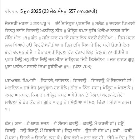
ਵੀਰਵਾਰ
5 ਜੂਨ 2025 (23 ਜੇਠ ਸੰਮਤ 557 ਨਾਨਕਸ਼ਾਹੀ)
ਜੈਤਸਰੀ ਮਹਲਾ ੫ ਛੰਤ ਘਰੁ ੧ ੴ ਸਤਿਗੁਰ ਪ੍ਰਸਾਦਿ ॥ ਸਲੋਕ ॥ ਦਰਸਨ ਪਿਆਸੀ
ਦਿਨਸੁ ਰਾਤਿ ਚਿਤਵਉ ਅਨਦਿਨੁ ਨੀਤ ॥ ਖੋਲ੍ਹ੍ਹਿ ਕਪਟ ਗੁਰਿ ਮੇਲੀਆ ਨਾਨਕ ਹਰਿ
ਸੰਗਿ ਮੀਤ ॥੧॥ ਛੰਤ ॥ ਸੁਣਿ ਯਾਰ ਹਮਾਰੇ ਸਜਣ ਇਕ ਕਰਉ ਬੇਨੰਤੀਆ ॥ ਤਿਸੁ ਮੋਹਨ
ਲਾਲ ਪਿਆਰੇ ਹਉ ਫਿਰਉ ਖੋਜੰਤੀਆ ॥ ਤਿਸੁ ਦਸਿ ਪਿਆਰੇ ਸਿਰੁ ਧਰੀ ਉਤਾਰੇ ਇਕ
ਭੋਰੀ ਦਰਸਨੁ ਦੀਜੈ ॥ ਨੈਨ ਹਮਾਰੇ ਪ੍ਰਿਅ ਰੰਗ ਰੰਗਾਰੇ ਇਕੁ ਤਿਲੁ ਭੀ ਨਾ ਧੀਰੀਜੈ ॥
ਪ੍ਰਭ ਸਿਉ ਮਨੁ ਲੀਨਾ ਜਿਉ ਜਲ ਮੀਨਾ ਚਾਤ੍ਰਿਕ ਜਿਵੈ ਤਿਸੰਤੀਆ ॥ ਜਨ ਨਾਨਕ ਗੁਰੁ
ਪੂਰਾ ਪਾਇਆ ਸਗਲੀ ਤਿਖਾ ਬੁਝੰਤੀਆ ॥੧॥ {ਪੰਨਾ 703}
ਪਦਅਰਥ: ਪਿਆਸੀ = ਤਿਹਾਈ, ਚਾਹਵਾਨ। ਚਿਤਵਉ = ਚਿਤਵਉਂ, ਮੈਂ ਚਿਤਾਰਦੀ ਹਾਂ।
ਅਨਦਿਨੁ = ਹਰ ਰੋਜ਼ {अनुदिनां} ਹਰ ਵੇਲੇ। ਨੀਤ = ਨਿੱਤ, ਸਦਾ। ਖੋਲ੍ਹ੍ਹਿ = ਖੋਹਲ ਕੇ।
ਕਪਟ = ਕਪਾਟ, ਕਿਵਾੜ। ਖੋਲ੍ਹ੍ਹਿ ਕਪਟ = ਮੇਰੇ ਮਨ ਦੇ ਕਿਵਾੜ ਖੋਹਲ ਕੇ, ਮੇਰੇ
ਮਾਇਆ ਦੇ ਛੌੜ ਕੱਟ ਕੇ। ਗੁਰਿ = ਗੁਰੂ ਨੇ। ਮੇਲੀਆ = ਮਿਲਾ ਦਿੱਤਾ। ਸੰਗਿ = ਨਾਲ।
੧।
ਛੰਤ। ਯਾਰ = ਹੇ ਯਾਰ! ਸਜਣ = ਹੇ ਸੱਜਣ! ਕਰਉ = ਕਰਉਂ, ਮੈਂ ਕਰਦੀ ਹਾਂ। ਹਉ
ਫਿਰਉ = ਹਉ ਫਿਰਉਂ, ਮੈਂ ਫਿਰਦੀ ਹਾਂ। ਤਿਸੁ ਦਸਿ = ਉਸ ਦੀ ਦੱਸ ਪਾ। ਧਰੀ = ਧਰੀਂ,
ਮੈਂ ਧਰਾਂ। ਉਤਾਰੇ = ਉਤਾਰਿ, ਲਾਹ ਕੇ। ਇਕ ਭੋਰੀ = ਰਤਾ ਭਰ ਹੀ। ਦੀਜੈ = ਦੇਹ। ਨੈਨ