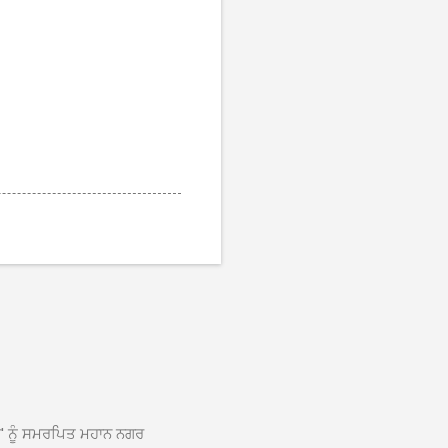
ਆਂ' ਨੂੰ ਸਮਰਪਿਤ ਮਹਾਨ ਨਗਰ