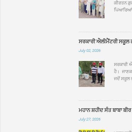
ਕੀਰਤਨ ਗੁਰ
ਪਿਆਰਿਆਂ ਦ
ਰੱਤਾ ਨੌ ਅਬ
ਦਮਦਮਾ ਸਾਹ
ਸੰਤ ਬਾਬਾ 
ਦਮਦਮਾ ਸਾ
ਸਰਕਾਰੀ ਐਲੀਮੈਂਟਰੀ ਸਕੂਲ ਠੱਟ
ਪ੍ਰਬੰਧਕਾਂ 
July 02, 2026
ਸਨਮਾਨ ਕੀਤ
ਨਿੱਘਾ ਸਵ
ਸਰਕਾਰੀ ਐਲ
ਹੈ। ਜਾਣਕਾ
ਜਦੋਂ ਸਕੂਲ 
ਛੱਤਾਂ ’ਤੇ
ਹੋਈਆਂ ਸਨ।
20 ਤੋਂ 30
ਸਿੰਘ ਟੋਡਰ
ਮਹਾਨ ਸ਼ਹੀਦ ਸੰਤ ਬਾਬਾ ਬੀਰ 
ਜਿਸ ਦੀ ਮਾ
July 27, 2026
ਉਨ੍ਹਾਂ ਨੇ 
ਸੰਬ...