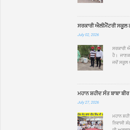
ਰੱਤਾ ਨੌ ਅਬ
ਦਮਦਮਾ ਸਾਹ
ਸੰਤ ਬਾਬਾ 
ਦਮਦਮਾ ਸਾ
ਸਰਕਾਰੀ ਐਲੀਮੈਂਟਰੀ ਸਕੂਲ ਠੱਟ
ਪ੍ਰਬੰਧਕਾਂ 
July 02, 2026
ਸਨਮਾਨ ਕੀਤ
ਨਿੱਘਾ ਸਵ
ਸਰਕਾਰੀ ਐਲ
ਹੈ। ਜਾਣਕਾ
ਜਦੋਂ ਸਕੂਲ 
ਛੱਤਾਂ ’ਤੇ
ਹੋਈਆਂ ਸਨ।
20 ਤੋਂ 30
ਸਿੰਘ ਟੋਡਰ
ਮਹਾਨ ਸ਼ਹੀਦ ਸੰਤ ਬਾਬਾ ਬੀਰ 
ਜਿਸ ਦੀ ਮਾ
July 27, 2026
ਉਨ੍ਹਾਂ ਨੇ 
ਸੰਬ...
ਮਹਾਨ ਸ਼ਹ
ਨਿਵਾਸੀ ਸੰ