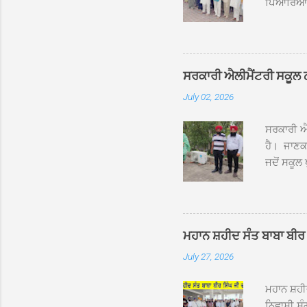
ਪਿਆਰਿਆਂ ਦ
ਰੱਤਾ ਨੌ ਅਬ
ਦਮਦਮਾ ਸਾਹ
ਸੰਤ ਬਾਬਾ 
ਦਮਦਮਾ ਸਾ
ਸਰਕਾਰੀ ਐਲੀਮੈਂਟਰੀ ਸਕੂਲ ਠੱਟ
ਪ੍ਰਬੰਧਕਾਂ 
July 02, 2026
ਸਨਮਾਨ ਕੀਤ
ਨਿੱਘਾ ਸਵ
ਸਰਕਾਰੀ ਐਲ
ਹੈ। ਜਾਣਕਾ
ਜਦੋਂ ਸਕੂਲ 
ਛੱਤਾਂ ’ਤੇ
ਹੋਈਆਂ ਸਨ।
20 ਤੋਂ 30
ਸਿੰਘ ਟੋਡਰ
ਮਹਾਨ ਸ਼ਹੀਦ ਸੰਤ ਬਾਬਾ ਬੀਰ 
ਜਿਸ ਦੀ ਮਾ
July 27, 2026
ਉਨ੍ਹਾਂ ਨੇ 
ਸੰਬ...
ਮਹਾਨ ਸ਼ਹ
ਨਿਵਾਸੀ ਸੰ