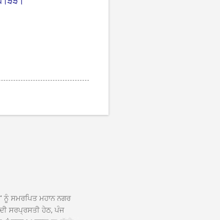
੨।੫।੩੩।
ਆਂ' ਨੂੰ ਸਮਰਪਿਤ ਮਹਾਨ ਨਗਰ
 ਦੀ ਸਰਪ੍ਰਸਤੀ ਹੇਠ, ਪੰਜ