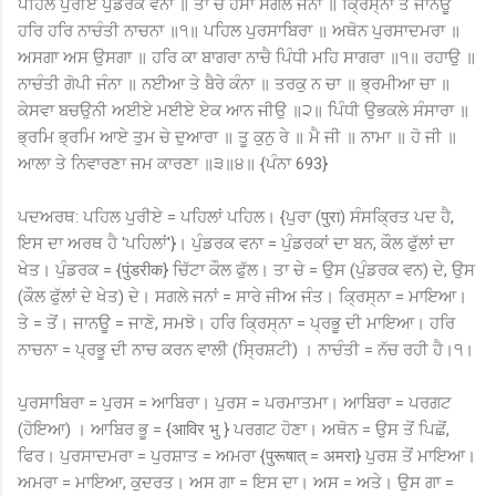
ਪਹਿਲ ਪੁਰੀਏ ਪੁੰਡਰਕ ਵਨਾ ॥ ਤਾ ਚੇ ਹੰਸਾ ਸਗਲੇ ਜਨਾਂ ॥ ਕ੍ਰਿਸ੍ਨਾ ਤੇ ਜਾਨਊ
ਹਰਿ ਹਰਿ ਨਾਚੰਤੀ ਨਾਚਨਾ ॥੧॥ ਪਹਿਲ ਪੁਰਸਾਬਿਰਾ ॥ ਅਥੋਨ ਪੁਰਸਾਦਮਰਾ ॥
ਅਸਗਾ ਅਸ ਉਸਗਾ ॥ ਹਰਿ ਕਾ ਬਾਗਰਾ ਨਾਚੈ ਪਿੰਧੀ ਮਹਿ ਸਾਗਰਾ ॥੧॥ ਰਹਾਉ ॥
ਨਾਚੰਤੀ ਗੋਪੀ ਜੰਨਾ ॥ ਨਈਆ ਤੇ ਬੈਰੇ ਕੰਨਾ ॥ ਤਰਕੁ ਨ ਚਾ ॥ ਭ੍ਰਮੀਆ ਚਾ ॥
ਕੇਸਵਾ ਬਚਉਨੀ ਅਈਏ ਮਈਏ ਏਕ ਆਨ ਜੀਉ ॥੨॥ ਪਿੰਧੀ ਉਭਕਲੇ ਸੰਸਾਰਾ ॥
ਭ੍ਰਮਿ ਭ੍ਰਮਿ ਆਏ ਤੁਮ ਚੇ ਦੁਆਰਾ ॥ ਤੂ ਕੁਨੁ ਰੇ ॥ ਮੈ ਜੀ ॥ ਨਾਮਾ ॥ ਹੋ ਜੀ ॥
ਆਲਾ ਤੇ ਨਿਵਾਰਣਾ ਜਮ ਕਾਰਣਾ ॥੩॥੪॥ {ਪੰਨਾ 693}
ਪਦਅਰਥ: ਪਹਿਲ ਪੁਰੀਏ = ਪਹਿਲਾਂ ਪਹਿਲ। {ਪੁਰਾ (पुरा) ਸੰਸਕ੍ਰਿਤ ਪਦ ਹੈ,
ਇਸ ਦਾ ਅਰਥ ਹੈ 'ਪਹਿਲਾਂ'}। ਪੁੰਡਰਕ ਵਨਾ = ਪੁੰਡਰਕਾਂ ਦਾ ਬਨ, ਕੌਲ ਫੁੱਲਾਂ ਦਾ
ਖੇਤ। ਪੁੰਡਰਕ = {पुंडरीक} ਚਿੱਟਾ ਕੌਲ ਫੁੱਲ। ਤਾ ਚੇ = ਉਸ (ਪੁੰਡਰਕ ਵਨ) ਦੇ, ਉਸ
(ਕੌਲ ਫੁੱਲਾਂ ਦੇ ਖੇਤ) ਦੇ। ਸਗਲੇ ਜਨਾਂ = ਸਾਰੇ ਜੀਅ ਜੰਤ। ਕ੍ਰਿਸ੍ਨਾ = ਮਾਇਆ।
ਤੇ = ਤੋਂ। ਜਾਨਊ = ਜਾਣੋ, ਸਮਝੋ। ਹਰਿ ਕ੍ਰਿਸ੍ਨਾ = ਪ੍ਰਭੂ ਦੀ ਮਾਇਆ। ਹਰਿ
ਨਾਚਨਾ = ਪ੍ਰਭੂ ਦੀ ਨਾਚ ਕਰਨ ਵਾਲੀ (ਸ੍ਰਿਸ਼ਟੀ) । ਨਾਚੰਤੀ = ਨੱਚ ਰਹੀ ਹੈ।੧।
ਪੁਰਸਾਬਿਰਾ = ਪੁਰਸ = ਆਬਿਰਾ। ਪੁਰਸ = ਪਰਮਾਤਮਾ। ਆਬਿਰਾ = ਪਰਗਟ
(ਹੋਇਆ) । ਆਬਿਰ ਭੂ = {आविर भु } ਪਰਗਟ ਹੋਣਾ। ਅਥੋਨ = ਉਸ ਤੋਂ ਪਿਛੋਂ,
ਫਿਰ। ਪੁਰਸਾਦਮਰਾ = ਪੁਰਸ਼ਾਤ = ਅਮਰਾ {पुरूषात् = अमरा} ਪੁਰਸ਼ ਤੋਂ ਮਾਇਆ।
ਅਮਰਾ = ਮਾਇਆ, ਕੁਦਰਤ। ਅਸ ਗਾ = ਇਸ ਦਾ। ਅਸ = ਅਤੇ। ਉਸ ਗਾ =