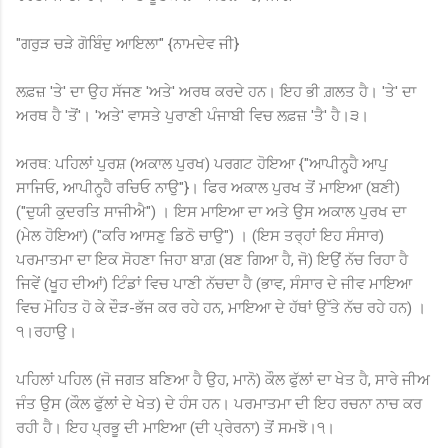
"ਗਰੁੜ ਚੜੇ ਗੋਬਿੰਦੁ ਆਇਲਾ" {ਨਾਮਦੇਵ ਜੀ}
ਲਫ਼ਜ਼ 'ਤੇ' ਦਾ ਉਹ ਸੱਜਣ 'ਅਤੇ' ਅਰਥ ਕਰਦੇ ਹਨ। ਇਹ ਭੀ ਗ਼ਲਤ ਹੈ। 'ਤੇ' ਦਾ
ਅਰਥ ਹੈ 'ਤੋਂ'। 'ਅਤੇ' ਵਾਸਤੇ ਪੁਰਾਣੀ ਪੰਜਾਬੀ ਵਿਚ ਲਫ਼ਜ਼ 'ਤੈ' ਹੈ।੩।
ਅਰਥ: ਪਹਿਲਾਂ ਪੁਰਸ਼ (ਅਕਾਲ ਪੁਰਖ) ਪਰਗਟ ਹੋਇਆ {"ਆਪੀਨ੍ਹ੍ਹੈ ਆਪੁ
ਸਾਜਿਓ, ਆਪੀਨ੍ਹ੍ਹੈ ਰਚਿਓ ਨਾਉ"}। ਫਿਰ ਅਕਾਲ ਪੁਰਖ ਤੋਂ ਮਾਇਆ (ਬਣੀ)
("ਦੁਯੀ ਕੁਦਰਤਿ ਸਾਜੀਐ") । ਇਸ ਮਾਇਆ ਦਾ ਅਤੇ ਉਸ ਅਕਾਲ ਪੁਰਖ ਦਾ
(ਮੇਲ ਹੋਇਆ) ("ਕਰਿ ਆਸਣੁ ਡਿਠੋ ਚਾਉ") । (ਇਸ ਤਰ੍ਹਾਂ ਇਹ ਸੰਸਾਰ)
ਪਰਮਾਤਮਾ ਦਾ ਇਕ ਸੋਹਣਾ ਜਿਹਾ ਬਾਗ਼ (ਬਣ ਗਿਆ ਹੈ, ਜੋ) ਇਉਂ ਨੱਚ ਰਿਹਾ ਹੈ
ਜਿਵੇਂ (ਖੂਹ ਦੀਆਂ) ਟਿੰਡਾਂ ਵਿਚ ਪਾਣੀ ਨੱਚਦਾ ਹੈ (ਭਾਵ, ਸੰਸਾਰ ਦੇ ਜੀਵ ਮਾਇਆ
ਵਿਚ ਮੋਹਿਤ ਹੋ ਕੇ ਦੌੜ-ਭੱਜ ਕਰ ਰਹੇ ਹਨ, ਮਾਇਆ ਦੇ ਹੱਥਾਂ ਉੱਤੇ ਨੱਚ ਰਹੇ ਹਨ) ।
੧।ਰਹਾਉ।
ਪਹਿਲਾਂ ਪਹਿਲ (ਜੋ ਜਗਤ ਬਣਿਆ ਹੈ ਉਹ, ਮਾਨੋ) ਕੌਲ ਫੁੱਲਾਂ ਦਾ ਖੇਤ ਹੈ, ਸਾਰੇ ਜੀਅ
ਜੰਤ ਉਸ (ਕੌਲ ਫੁੱਲਾਂ ਦੇ ਖੇਤ) ਦੇ ਹੰਸ ਹਨ। ਪਰਮਾਤਮਾ ਦੀ ਇਹ ਰਚਨਾ ਨਾਚ ਕਰ
ਰਹੀ ਹੈ। ਇਹ ਪ੍ਰਭੂ ਦੀ ਮਾਇਆ (ਦੀ ਪ੍ਰੇਰਨਾ) ਤੋਂ ਸਮਝੋ।੧।