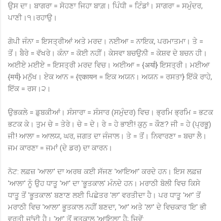
ਉਸ ਦਾ। ਬਾਗਰਾ = ਸੋਹਣਾ ਜਿਹਾ ਬਾਗ਼। ਪਿੰਧੀ = ਟਿੰਡਾਂ। ਸਾਗਰਾ = ਸਮੁੰਦਰ,
ਪਾਣੀ।੧।ਰਹਾਉ।
ਗੋਪੀ ਜੰਨਾ = ਇਸਤ੍ਰੀਆਂ ਅਤੇ ਮਰਦ। ਨਈਆ = ਨਾਇਕ, ਪਰਮਾਤਮਾ। ਤੇ =
ਤੋਂ। ਬੈਰੇ = ਵੱਖਰੇ। ਕੰਨਾ = ਕੋਈ ਨਹੀਂ। ਕੇਸਵਾ ਬਚਉਨੀ = ਕੇਸ਼ਵ ਦੇ ਬਚਨ ਹੀ।
ਅਈਏ ਮਈਏ = ਇਸਤ੍ਰੀ ਮਰਦ ਵਿਚ। ਅਈਆ = {अर्या} ਇਸਤ੍ਰੀ। ਮਈਆ
{मर्य} ਮਨੁੱਖ। ਏਕ ਆਨ = {एकायन = ਇਕ ਅਯਨ। ਅਯਨ = ਰਸਤਾ} ਇੱਕੋ ਰਾਹੇ,
ਇੱਕ = ਰਸ।੨।
ਉਭਕਲੇ = ਡੁਬਕੀਆਂ। ਸੰਸਾਰਾ = ਸੰਸਾਰ (ਸਮੁੰਦਰ) ਵਿਚ। ਭ੍ਰਮਿ ਭ੍ਰਮਿ = ਭਟਕ
ਭਟਕ ਕੇ। ਤੁਮ ਚੇ = ਤੇਰੇ। ਚੇ = ਦੇ। ਰੇ = ਹੇ ਭਾਈ! ਕੁਨੁ = ਕੌਣ? ਜੀ = ਹੇ (ਪ੍ਰਭੂ)
ਜੀ! ਆਲਾ = ਆਲਯ, ਘਰ, ਜਗਤ ਦਾ ਜੰਜਾਲ। ਤੇ = ਤੋਂ। ਨਿਵਾਰਣਾ = ਬਚਾ ਲੈ।
ਜਮ ਕਾਰਣਾ = ਜਮਾਂ (ਦੇ ਡਰ) ਦਾ ਕਾਰਨ।
ਨੋਟ: ਲਫ਼ਜ਼ 'ਆਲਾ' ਦਾ ਅਰਥ ਕਈ ਸੱਜਣ 'ਆਇਆ' ਕਰਦੇ ਹਨ। ਇਸ ਲਫ਼ਜ਼
'ਆਲਾ' ਨੂੰ ਉਹ ਧਾਤੂ 'ਆ' ਦਾ 'ਭੂਤਕਾਲ' ਮੰਨਦੇ ਹਨ। ਮਰਾਠੀ ਬੋਲੀ ਵਿਚ ਕਿਸੇ
ਧਾਤੂ ਤੋਂ 'ਭੂਤਕਾਲ' ਬਣਾਣ ਲਈ ਪਿਛੇਤਰ 'ਲਾ' ਵਰਤੀਦਾ ਹੈ। ਪਰ ਧਾਤੂ 'ਆ' ਤੋਂ
ਮਰਾਠੀ ਵਿਚ 'ਆਲਾ' ਭੂਤਕਾਲ ਨਹੀਂ ਬਣਦਾ, 'ਆ' ਅਤੇ 'ਲਾ' ਦੇ ਵਿਚਕਾਰ 'ਇ' ਭੀ
ਵਰਤੀ ਜਾਂਦੀ ਹੈ। 'ਆ' ਤੋਂ ਭੂਤਕਾਲ 'ਆਇਲਾ' ਹੈ; ਜਿਵੇਂ: