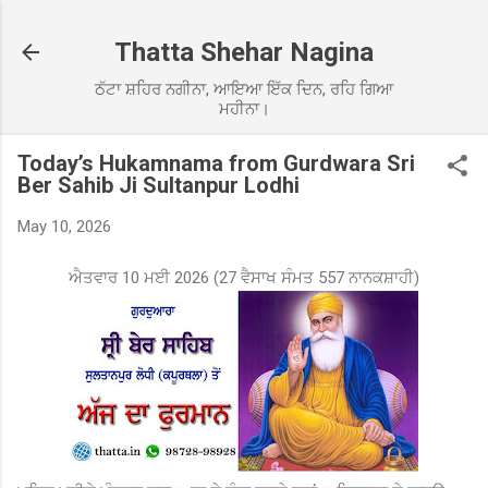
Skip to main content
Thatta Shehar Nagina
ਠੱਟਾ ਸ਼ਹਿਰ ਨਗੀਨਾ, ਆਇਆ ਇੱਕ ਦਿਨ, ਰਹਿ ਗਿਆ
ਮਹੀਨਾ।
Today’s Hukamnama from Gurdwara Sri
Ber Sahib Ji Sultanpur Lodhi
May 10, 2026
ਐਤਵਾਰ 10 ਮਈ 2026 (27 ਵੈਸਾਖ ਸੰਮਤ 557 ਨਾਨਕਸ਼ਾਹੀ)