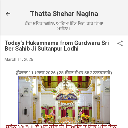
Skip to main content
Thatta Shehar Nagina
ਠੱਟਾ ਸ਼ਹਿਰ ਨਗੀਨਾ, ਆਇਆ ਇੱਕ ਦਿਨ, ਰਹਿ ਗਿਆ
ਮਹੀਨਾ।
Today’s Hukamnama from Gurdwara Sri
Ber Sahib Ji Sultanpur Lodhi
March 11, 2026
ਬੁੱਧਵਾਰ 11 ਮਾਰਚ 2026 (28 ਫੱਗਣ ਸੰਮਤ 557 ਨਾਨਕਸ਼ਾਹੀ)
ਸਲੋਕੁ ਮਃ ੩ ॥ ਏ ਮਨ ਹਰਿ ਜੀ ਧਿਆਇ ਤੂ ਇਕ ਮਨਿ ਇਕ