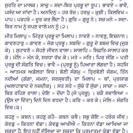
ਸੁਰਤਿ ਦਾ ਮਾਲਕ। ਸਾਚੁ = ਸਦਾ-ਥਿਰ ਪ੍ਰਭੂ ਦਾ ਰੂਪ। ਭਾਵਏ = ਭਾਵੈ,
ਪਸੰਦ ਆ ਜਾਂਦਾ ਹੈ।
ਅਨਦਿਨੁ = ਹਰ ਰੋਜ਼।
ਹਰਖੁ = ਖ਼ੁਸ਼ੀ।
ਕਿਲਵਿਖ =
ਪਾਪ।
ਪਰਹਰੇ = ਦੂਰ ਕਰ ਲੈਂਦਾ ਹੈ। ਗੁਰਿ = ਗੁਰੂ ਨੇ। ਸਚ ਮਨੇ = ਸਦਾ-
ਥਿਰ ਨਾਮ ਨੂੰ ਜਪਣ ਵਾਲੇ ਮਨ ਨੂੰ।੨।
ਮੀਤ ਮਿਲਾਪੁ = ਮਿੱਤ੍ਰ ਪ੍ਰਭੂ ਦਾ ਮਿਲਾਪ। ਨਾਵਣੋ = ਨਾਵਣੁ, ਇਸ਼ਨਾਨ।
ਗਾਵਣਹਾਰੁ = ਗਾਵਣ = ਜੋਗ ਪ੍ਰਭੂ। ਸਬਦਿ = ਗੁਰੂ ਦੇ ਸ਼ਬਦ ਵਿਚ (ਜੁੜ
ਕੇ
)
।
ਸੁਹਾਵਣੋ = ਸੋਹਣੇ ਜੀਵਨ ਵਾਲਾ।
ਸਾਲਾਹਿ = ਸਿਫ਼ਤਿ-ਸਾਲਾਹ ਕਰ
ਕੇ। ਮੰਨਿ = ਮੰਨ ਕੇ, ਸਰਧਾ ਰੱਖ ਕੇ।
ਮਤੇ = ਮਤਿ।
ਪਿਰ ਸੰਗਿ = ਪਤੀ
ਪ੍ਰਭੂ ਦੀ ਸੰਗਤਿ ਵਿਚ। ਭਾਵੈ
= (
ਪ੍ਰਭੂ ਨੂੰ) ਪਿਆਰਾ ਲੱਗਦਾ ਹੈ। ਸਹਜਿ
= ਆਤਮਕ ਅਡੋਲਤਾ ਵਿਚ।
ਬੇਣੀ ਸੰਗਮੁ = ਤ੍ਰਿਬੇਣੀ ਜੰਗਮ, ਤਿੰਨ
ਨਦੀਆਂ (ਗੰਗਾ, ਜਮਨਾ
,
ਸਰਸ੍ਵਤੀ) ਦਾ ਮਿਲਾਪ = ਥਾਂ, ਪ੍ਰਯਾਗ
(ਅਲਾਹਾਬਾਦ ਦੇ ਨਜ਼ਦੀਕ
)
।
ਸਤ ਸਤੇ = ਸੁੱਚੇ ਤੋਂ ਸੁੱਚਾ। ਸਾਚਾ = ਸਦਾ-
ਥਿਰ ਰਹਿਣ ਵਾਲਾ। ਦੇਇ = ਦੇਂਦਾ ਹੈ (ਜੋ ਪ੍ਰਭੂ
)
।
ਚੜੈ ਸਵਾਇਆ
=
(
ਉਸ ਦਾ ਦਿੱਤਾ) ਦਿਨੋ ਦਿਨ ਵਧਦਾ ਹੈ। ਕਰਿ = ਕਰ ਕੇ। ਮੇਲਿ = ਸੰਗਤਿ
ਵਿਚ।੩।
ਕਹਣੁ = ਕਥਨ। ਕਹਣੁ ਕਹੈ– ਕਥਨ ਕਥੈ। ਸਭੁ ਕੋਇ = ਹਰੇਕ ਜੀਵ।
ਕੇਵਡੁ = ਕਿਤਨਾ ਵੱਡਾ। ਕੇਵਡੁ ਆਖੀਐ = ਕਿਤਨਾ ਵੱਡਾ ਆਖਿਆ ਜਾ
ਸਕਦਾ ਹੈ, ਇਹ ਨਹੀਂ ਦੱਸਿਆ ਜਾ ਸਕਦਾ ਕਿ ਪਰਮਾਤਮਾ ਕੇਡਾ ਵੱਡਾ ਹੈ।