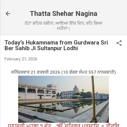
Skip to main content
Thatta Shehar Nagina
ਠੱਟਾ ਸ਼ਹਿਰ ਨਗੀਨਾ, ਆਇਆ ਇੱਕ ਦਿਨ, ਰਹਿ ਗਿਆ
ਮਹੀਨਾ।
Today’s Hukamnama from Gurdwara Sri
Ber Sahib Ji Sultanpur Lodhi
February 21, 2026
ਸਨਿੱਚਰਵਾਰ 21 ਫਰਵਰੀ 2026 (10 ਫੱਗਣ ਸੰਮਤ 557 ਨਾਨਕਸ਼ਾਹੀ)
ਧਨਾਸਰੀ ਮਹਲਾ ੧ ਛੰਤ
ੴ ਸਤਿਗੁਰ ਪ੍ਰਸਾਦਿ ॥ ਤੀਰਥਿ