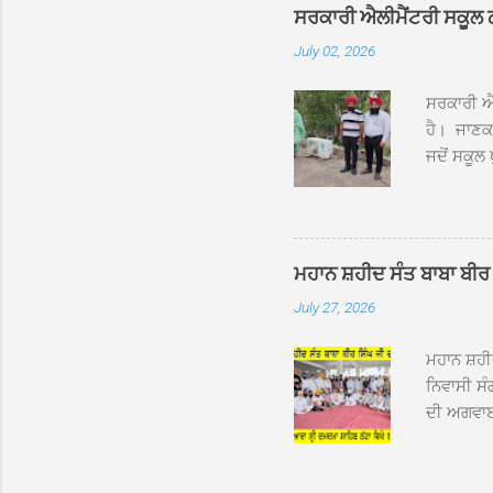
ਦਮਦਮਾ ਸਾ
ਸਰਕਾਰੀ ਐਲੀਮੈਂਟਰੀ ਸਕੂਲ ਠੱਟ
ਪ੍ਰਬੰਧਕਾਂ 
July 02, 2026
ਸਨਮਾਨ ਕੀਤ
ਨਿੱਘਾ ਸਵ
ਸਰਕਾਰੀ ਐਲ
ਹੈ। ਜਾਣਕਾ
ਜਦੋਂ ਸਕੂਲ 
ਛੱਤਾਂ ’ਤੇ
ਹੋਈਆਂ ਸਨ।
20 ਤੋਂ 30
ਸਿੰਘ ਟੋਡਰ
ਮਹਾਨ ਸ਼ਹੀਦ ਸੰਤ ਬਾਬਾ ਬੀਰ 
ਜਿਸ ਦੀ ਮਾ
July 27, 2026
ਉਨ੍ਹਾਂ ਨੇ 
ਸੰਬ...
ਮਹਾਨ ਸ਼ਹ
ਨਿਵਾਸੀ ਸੰ
ਦੀ ਅਗਵਾਈ
ਵਿਸ਼ਾਲ ਇਕ
ਹੇਠ ਹੋਈ ਜ
ਜਾਣਕਾਰੀ ਦ