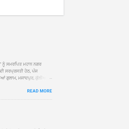
ਆਂ' ਨੂੰ ਸਮਰਪਿਤ ਮਹਾਨ ਨਗਰ
 ਦੀ ਸਰਪ੍ਰਸਤੀ ਹੇਠ, ਪੰਜ
ਆਂ ਗੁਲਾਮ, ਮਜਾਦਪੁਰ, ਕੁੱਲੀਆਂ,
 ਹੁੰਦਾ ਹੋਇਆ ਗੁਰਦੁਆਰਾ ਸ੍ਰੀ
READ MORE
ੇ ਪਹੁੰਚਣ ’ਤੇ ਮੁੱਖ ਸੇਵਾਦਾਰ
ਕੀਤਾ ਗਿਆ। ਗੁਰਦੁਆਰਾ ਸ੍ਰੀ
 ਸਾਹਿਬਾਨ ਤੇ ਨਗਰ ਕੀਰਤਨ ਦੇ
ਾਓ ਦੇ ਕੇ ਵਿਸ਼ੇਸ਼ ਤੌਰ ’ਤੇ
ਕੇ ਦੀਆਂ ਸੰਗਤਾਂ ਵੱਲੋਂ ਥਾਂ-ਥਾਂ