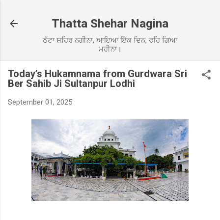
Skip to main content
Thatta Shehar Nagina
ਠੱਟਾ ਸ਼ਹਿਰ ਨਗੀਨਾ, ਆਇਆ ਇੱਕ ਦਿਨ, ਰਹਿ ਗਿਆ
ਮਹੀਨਾ।
Today’s Hukamnama from Gurdwara Sri
Ber Sahib Ji Sultanpur Lodhi
September 01, 2025