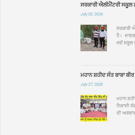
ਦਮਦਮਾ ਸਾ
ਸਰਕਾਰੀ ਐਲੀਮੈਂਟਰੀ ਸਕੂਲ ਠੱਟ
ਪ੍ਰਬੰਧਕਾਂ 
July 02, 2026
ਸਨਮਾਨ ਕੀਤ
ਨਿੱਘਾ ਸਵ
ਸਰਕਾਰੀ ਐਲ
ਹੈ। ਜਾਣਕਾ
ਜਦੋਂ ਸਕੂਲ 
ਛੱਤਾਂ ’ਤੇ
ਹੋਈਆਂ ਸਨ।
20 ਤੋਂ 30
ਸਿੰਘ ਟੋਡਰ
ਮਹਾਨ ਸ਼ਹੀਦ ਸੰਤ ਬਾਬਾ ਬੀਰ 
ਜਿਸ ਦੀ ਮਾ
July 27, 2026
ਉਨ੍ਹਾਂ ਨੇ 
ਸੰਬ...
ਮਹਾਨ ਸ਼ਹ
ਨਿਵਾਸੀ ਸੰ
ਦੀ ਅਗਵਾਈ
ਵਿਸ਼ਾਲ ਇਕ
ਹੇਠ ਹੋਈ ਜ
ਜਾਣਕਾਰੀ ਦ