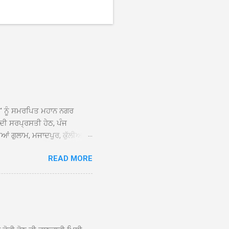
ਆਂ' ਨੂੰ ਸਮਰਪਿਤ ਮਹਾਨ ਨਗਰ
 ਦੀ ਸਰਪ੍ਰਸਤੀ ਹੇਠ, ਪੰਜ
ਆਂ ਗੁਲਾਮ, ਮਜਾਦਪੁਰ, ਕੁੱਲੀਆਂ,
 ਹੁੰਦਾ ਹੋਇਆ ਗੁਰਦੁਆਰਾ ਸ੍ਰੀ
READ MORE
ੇ ਪਹੁੰਚਣ ’ਤੇ ਮੁੱਖ ਸੇਵਾਦਾਰ
ਕੀਤਾ ਗਿਆ। ਗੁਰਦੁਆਰਾ ਸ੍ਰੀ
 ਸਾਹਿਬਾਨ ਤੇ ਨਗਰ ਕੀਰਤਨ ਦੇ
ਾਓ ਦੇ ਕੇ ਵਿਸ਼ੇਸ਼ ਤੌਰ ’ਤੇ
ਕੇ ਦੀਆਂ ਸੰਗਤਾਂ ਵੱਲੋਂ ਥਾਂ-ਥਾਂ