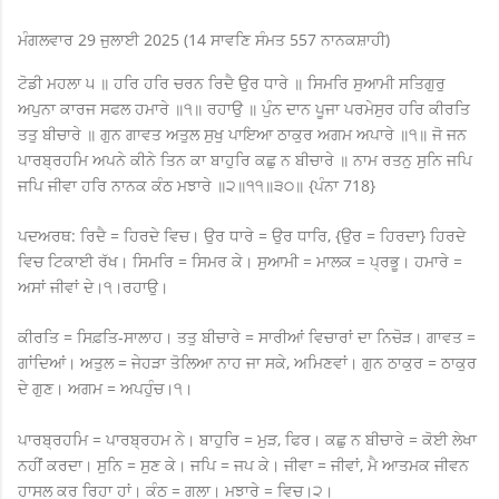
ਮੰਗਲਵਾਰ 29 ਜੁਲਾਈ 2025 (14 ਸਾਵਣਿ ਸੰਮਤ 557 ਨਾਨਕਸ਼ਾਹੀ)
ਟੋਡੀ ਮਹਲਾ ੫ ॥ ਹਰਿ ਹਰਿ ਚਰਨ ਰਿਦੈ ਉਰ ਧਾਰੇ ॥ ਸਿਮਰਿ ਸੁਆਮੀ ਸਤਿਗੁਰੁ
ਅਪੁਨਾ ਕਾਰਜ ਸਫਲ ਹਮਾਰੇ ॥੧॥ ਰਹਾਉ ॥ ਪੁੰਨ ਦਾਨ ਪੂਜਾ ਪਰਮੇਸੁਰ ਹਰਿ ਕੀਰਤਿ
ਤਤੁ ਬੀਚਾਰੇ ॥ ਗੁਨ ਗਾਵਤ ਅਤੁਲ ਸੁਖੁ ਪਾਇਆ ਠਾਕੁਰ ਅਗਮ ਅਪਾਰੇ ॥੧॥ ਜੋ ਜਨ
ਪਾਰਬ੍ਰਹਮਿ ਅਪਨੇ ਕੀਨੇ ਤਿਨ ਕਾ ਬਾਹੁਰਿ ਕਛੁ ਨ ਬੀਚਾਰੇ ॥ ਨਾਮ ਰਤਨੁ ਸੁਨਿ ਜਪਿ
ਜਪਿ ਜੀਵਾ ਹਰਿ ਨਾਨਕ ਕੰਠ ਮਝਾਰੇ ॥੨॥੧੧॥੩੦॥ {ਪੰਨਾ 718}
ਪਦਅਰਥ: ਰਿਦੈ = ਹਿਰਦੇ ਵਿਚ। ਉਰ ਧਾਰੇ = ਉਰ ਧਾਰਿ, {ਉਰ = ਹਿਰਦਾ} ਹਿਰਦੇ
ਵਿਚ ਟਿਕਾਈ ਰੱਖ। ਸਿਮਰਿ = ਸਿਮਰ ਕੇ। ਸੁਆਮੀ = ਮਾਲਕ = ਪ੍ਰਭੂ। ਹਮਾਰੇ =
ਅਸਾਂ ਜੀਵਾਂ ਦੇ।੧।ਰਹਾਉ।
ਕੀਰਤਿ = ਸਿਫ਼ਤਿ-ਸਾਲਾਹ। ਤਤੁ ਬੀਚਾਰੇ = ਸਾਰੀਆਂ ਵਿਚਾਰਾਂ ਦਾ ਨਿਚੋੜ। ਗਾਵਤ =
ਗਾਂਦਿਆਂ। ਅਤੁਲ = ਜੇਹੜਾ ਤੋਲਿਆ ਨਾਹ ਜਾ ਸਕੇ, ਅਮਿਣਵਾਂ। ਗੁਨ ਠਾਕੁਰ = ਠਾਕੁਰ
ਦੇ ਗੁਣ। ਅਗਮ = ਅਪਹੁੰਚ।੧।
ਪਾਰਬ੍ਰਹਮਿ = ਪਾਰਬ੍ਰਹਮ ਨੇ। ਬਾਹੁਰਿ = ਮੁੜ, ਫਿਰ। ਕਛੁ ਨ ਬੀਚਾਰੇ = ਕੋਈ ਲੇਖਾ
ਨਹੀਂ ਕਰਦਾ। ਸੁਨਿ = ਸੁਣ ਕੇ। ਜਪਿ = ਜਪ ਕੇ। ਜੀਵਾ = ਜੀਵਾਂ, ਮੈ ਆਤਮਕ ਜੀਵਨ
ਹਾਸਲ ਕਰ ਰਿਹਾ ਹਾਂ। ਕੰਠ = ਗਲਾ। ਮਝਾਰੇ = ਵਿਚ।੨।