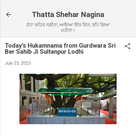
Skip to main content
Thatta Shehar Nagina
ਠੱਟਾ ਸ਼ਹਿਰ ਨਗੀਨਾ, ਆਇਆ ਇੱਕ ਦਿਨ, ਰਹਿ ਗਿਆ
ਮਹੀਨਾ।
Today’s Hukamnama from Gurdwara Sri
Ber Sahib Ji Sultanpur Lodhi
July 25, 2025