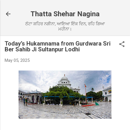
Skip to main content
Thatta Shehar Nagina
ਠੱਟਾ ਸ਼ਹਿਰ ਨਗੀਨਾ, ਆਇਆ ਇੱਕ ਦਿਨ, ਰਹਿ ਗਿਆ
ਮਹੀਨਾ।
Today’s Hukamnama from Gurdwara Sri
Ber Sahib Ji Sultanpur Lodhi
May 05, 2025