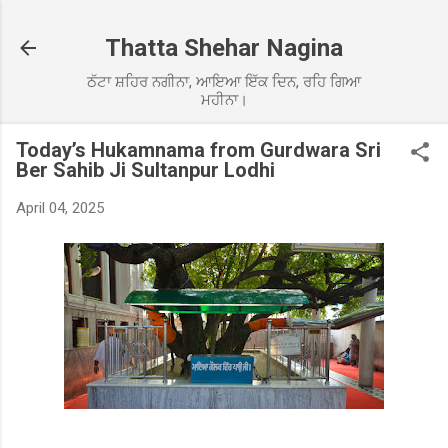
Skip to main content
Thatta Shehar Nagina
ਠੱਟਾ ਸ਼ਹਿਰ ਨਗੀਨਾ, ਆਇਆ ਇੱਕ ਦਿਨ, ਰਹਿ ਗਿਆ
ਮਹੀਨਾ।
Today’s Hukamnama from Gurdwara Sri
Ber Sahib Ji Sultanpur Lodhi
April 04, 2025