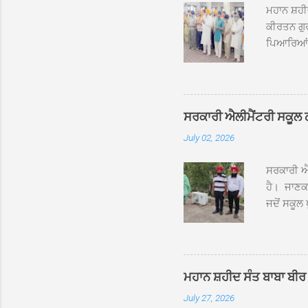
ਮਹਾਨ ਸ਼ਹੀ
ਕੀਰਤਨ ਗੁਰ
ਪਿਆਰਿਆਂ ਦ
ਰੱਤਾ ਨੌ ਅਬ
ਦਮਦਮਾ ਸਾਹ
ਸੰਤ ਬਾਬਾ 
ਦਮਦਮਾ ਸਾ
ਸਰਕਾਰੀ ਐਲੀਮੈਂਟਰੀ ਸਕੂਲ ਠੱਟ
ਪ੍ਰਬੰਧਕਾਂ 
July 02, 2026
ਸਨਮਾਨ ਕੀਤ
ਨਿੱਘਾ ਸਵ
ਸਰਕਾਰੀ ਐਲ
ਹੈ। ਜਾਣਕਾ
ਜਦੋਂ ਸਕੂਲ 
ਛੱਤਾਂ ’ਤੇ
ਹੋਈਆਂ ਸਨ।
20 ਤੋਂ 30
ਸਿੰਘ ਟੋਡਰ
ਮਹਾਨ ਸ਼ਹੀਦ ਸੰਤ ਬਾਬਾ ਬੀਰ 
ਜਿਸ ਦੀ ਮਾ
July 27, 2026
ਉਨ੍ਹਾਂ ਨੇ 