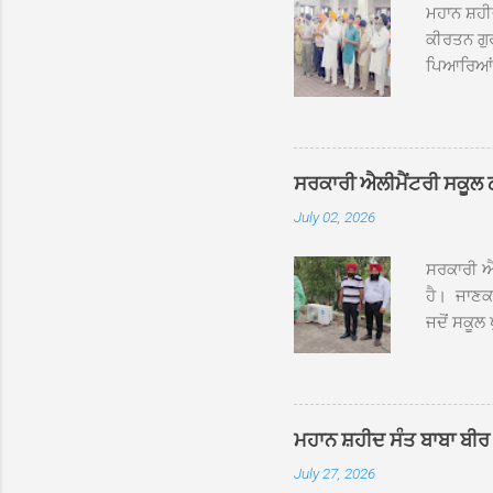
ਮਹਾਨ ਸ਼ਹੀ
ਕੀਰਤਨ ਗੁਰ
ਪਿਆਰਿਆਂ ਦ
ਰੱਤਾ ਨੌ ਅਬ
ਦਮਦਮਾ ਸਾਹ
ਸੰਤ ਬਾਬਾ 
ਦਮਦਮਾ ਸਾ
ਸਰਕਾਰੀ ਐਲੀਮੈਂਟਰੀ ਸਕੂਲ ਠੱਟ
ਪ੍ਰਬੰਧਕਾਂ 
July 02, 2026
ਸਨਮਾਨ ਕੀਤ
ਨਿੱਘਾ ਸਵ
ਸਰਕਾਰੀ ਐਲ
ਹੈ। ਜਾਣਕਾ
ਜਦੋਂ ਸਕੂਲ 
ਛੱਤਾਂ ’ਤੇ
ਹੋਈਆਂ ਸਨ।
20 ਤੋਂ 30
ਸਿੰਘ ਟੋਡਰ
ਮਹਾਨ ਸ਼ਹੀਦ ਸੰਤ ਬਾਬਾ ਬੀਰ 
ਜਿਸ ਦੀ ਮਾ
July 27, 2026
ਉਨ੍ਹਾਂ ਨੇ 