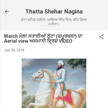
Skip to main content
Thatta Shehar Nagina
ਠੱਟਾ ਸ਼ਹਿਰ ਨਗੀਨਾ, ਆਇਆ ਇੱਕ ਦਿਨ, ਰਹਿ ਗਿਆ
ਮਹੀਨਾ।
Watch ਮੇਲਾ ਸਤਾਈਆਂ ਠੱਟਾ (ਕਪੂਰਥਲਾ) ਦਾ
Aerial view ਅਸਮਾਨੀ ਦ੍ਰਿਸ਼ VIDEO
July 30, 2018