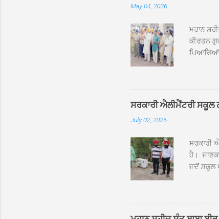
May 04, 2026
ਮਹਾਨ ਸ਼ਹੀ
ਕੀਰਤਨ ਗੁਰ
ਪਿਆਰਿਆਂ ਦ
ਰੱਤਾ ਨੌ ਅਬ
ਦਮਦਮਾ ਸਾਹ
ਸੰਤ ਬਾਬਾ 
ਦਮਦਮਾ ਸਾ
ਸਰਕਾਰੀ ਐਲੀਮੈਂਟਰੀ ਸਕੂਲ ਠੱਟ
ਪ੍ਰਬੰਧਕਾਂ 
July 02, 2026
ਸਨਮਾਨ ਕੀਤ
ਨਿੱਘਾ ਸਵ
ਸਰਕਾਰੀ ਐਲ
ਹੈ। ਜਾਣਕਾ
ਜਦੋਂ ਸਕੂਲ 
ਛੱਤਾਂ ’ਤੇ
ਹੋਈਆਂ ਸਨ।
20 ਤੋਂ 30
ਸਿੰਘ ਟੋਡਰ
ਮਹਾਨ ਸ਼ਹੀਦ ਸੰਤ ਬਾਬਾ ਬੀਰ 