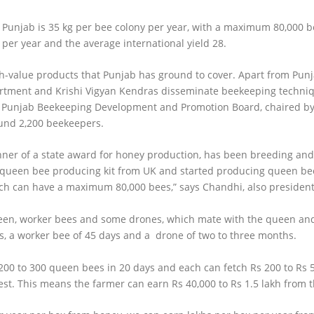
 Punjab is 35 kg per bee colony per year, with a maximum 80,000 b
y per year and the average international yield 28.
igh-value products that Punjab has ground to cover. Apart from Punj
partment and Krishi Vigyan Kendras disseminate beekeeping techn
 Punjab Beekeeping Development and Promotion Board, chaired by
und 2,200 beekeepers.
ner of a state award for honey production, has been breeding an
 queen bee producing kit from UK and started producing queen bee
ich can have a maximum 80,000 bees,” says Chandhi, also president
een, worker bees and some drones, which mate with the queen and
ars, a worker bee of 45 days and a drone of two to three months.
200 to 300 queen bees in 20 days and each can fetch Rs 200 to Rs
est. This means the farmer can earn Rs 40,000 to Rs 1.5 lakh from