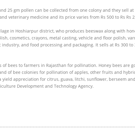
d 25 gm pollen can be collected from one colony and they sell at $
nd veterinary medicine and its price varies from Rs 500 to Rs Rs 2
lage in Hoshiarpur district, who produces beeswax along with hone
ish, cosmetics, crayons, metal casting, vehicle and floor polish, va
ic industry, and food processing and packaging. It sells at Rs 300 to
 of bees to farmers in Rajasthan for pollination. Honey bees are go
and of bee colonies for pollination of apples, other fruits and hybr
 a yield appreciation for citrus, guava, litchi, sunflower, berseem an
griculture Development and Technology Agency.