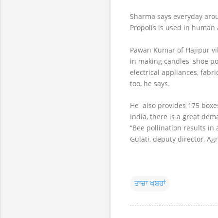
Sharma says everyday aroun
Propolis is used in human a
Pawan Kumar of Hajipur vil
in making candles, shoe pol
electrical appliances, fabr
too, he says.
He also provides 175 boxes
India, there is a great dem
“Bee pollination results in
Gulati, deputy director, A
ਤਾਜ਼ਾ ਖਬਰਾਂ