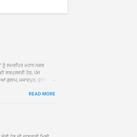
ਆਂ' ਨੂੰ ਸਮਰਪਿਤ ਮਹਾਨ ਨਗਰ
 ਦੀ ਸਰਪ੍ਰਸਤੀ ਹੇਠ, ਪੰਜ
ਆਂ ਗੁਲਾਮ, ਮਜਾਦਪੁਰ, ਕੁੱਲੀਆਂ,
 ਹੁੰਦਾ ਹੋਇਆ ਗੁਰਦੁਆਰਾ ਸ੍ਰੀ
READ MORE
ੇ ਪਹੁੰਚਣ ’ਤੇ ਮੁੱਖ ਸੇਵਾਦਾਰ
ਕੀਤਾ ਗਿਆ। ਗੁਰਦੁਆਰਾ ਸ੍ਰੀ
 ਸਾਹਿਬਾਨ ਤੇ ਨਗਰ ਕੀਰਤਨ ਦੇ
ਾਓ ਦੇ ਕੇ ਵਿਸ਼ੇਸ਼ ਤੌਰ ’ਤੇ
ਕੇ ਦੀਆਂ ਸੰਗਤਾਂ ਵੱਲੋਂ ਥਾਂ-ਥਾਂ
ਨ ਚੋਰੀ ਹੋਣ ਦੀ ਜਾਣਕਾਰੀ ਮਿਲੀ