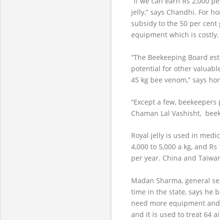
“If we can earn Rs 2,000 p
jelly,” says Chandhi. For 
subsidy to the 50 per cent
equipment which is costly.
“The Beekeeping Board esti
potential for other valuab
45 kg bee venom,” says hor
“Except a few, beekeepers 
Chaman Lal Vashisht, beek
Royal jelly is used in medi
4,000 to 5,000 a kg, and Rs 
per year. China and Taiwan
Madan Sharma, general secr
time in the state, says he
need more equipment and g
and it is used to treat 64 a