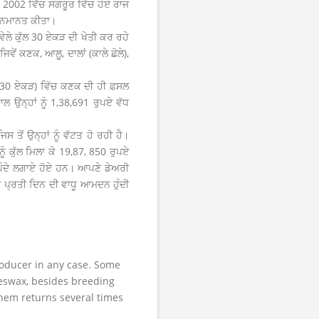
ਾਲ 2002 ਵਿੱਚ ਸੰਗਰੂਰ ਵਿੱਚ ਹੋਏ ਰਾਜ
 ਸਨਮਾਨਤ ਕੀਤਾ।
ੇਲੇ ਕੁੱਲ 30 ਏਕੜ ਦੀ ਖੇਤੀ ਕਰ ਰਹੇ
ਵੇਂ ਕਣਕ, ਆਲੂ, ਦਾਲਾਂ (ਕਾਲੇ ਛੋਲੇ),
ੇ (30 ਏਕੜ) ਵਿੱਚ ਕਣਕ ਦੀ ਹੀ ਫ਼ਸਲ
ਾਲ ਉਨ੍ਹਾਂ ਨੂੰ 1,38,691 ਰੁਪਏ ਵੱਧ
ਸ ਤੋਂ ਉਨ੍ਹਾਂ ਨੂੰ ਵੱਟਤ ਹੋ ਰਹੀ ਹੈ।
ਨੂੰ ਕੁੱਲ ਮਿਲਾ ਕੇ 19,87, 850 ਰੁਪਏ
ਰ ਪੌਦੇ ਲਗਾਏ ਹੋਏ ਹਨ। ਆਪਣੇ ਡੇਅਰੀ
ਰੁਪਏ ਪ੍ਰਤੀ ਦਿਨ ਦੀ ਵਾਧੂ ਆਮਦਨ ਹੁੰਦੀ
oducer in any case. Some
eeswax, besides breeding
them returns several times