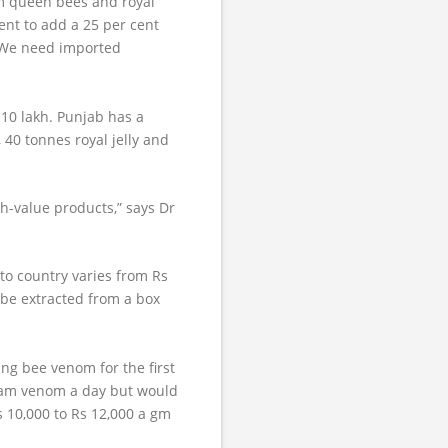
om queen bees and royal
ent to add a 25 per cent
 “We need imported
 10 lakh. Punjab has a
 40 tonnes royal jelly and
h-value products,” says Dr
 to country varies from Rs
an be extracted from a box
ng bee venom for the first
gram venom a day but would
10,000 to Rs 12,000 a gm