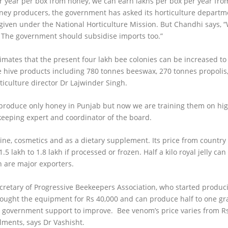
er year per box from honey, we can earn lakhs per box per year fr
honey producers, the government has asked its horticulture departm
 given under the National Horticulture Mission. But Chandhi says,
 The government should subsidise imports too.”
mates that the present four lakh bee colonies can be increased to
le hive products including 780 tonnes beeswax, 270 tonnes propolis,
ticulture director Dr Lajwinder Singh.
produce only honey in Punjab but now we are training them on hig
eeping expert and coordinator of the board.
cine, cosmetics and as a dietary supplement. Its price from country
1.5 lakh to 1.8 lakh if processed or frozen. Half a kilo royal jelly c
 are major exporters.
etary of Progressive Beekeepers Association, who started produci
 bought the equipment for Rs 40,000 and can produce half to one 
overnment support to improve. Bee venom’s price varies from Rs 
ilments, says Dr Vashisht.