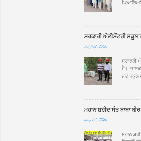
ਪਿਆਰਿਆਂ ਦ
ਰੱਤਾ ਨੌ ਅਬ
ਦਮਦਮਾ ਸਾਹ
ਸੰਤ ਬਾਬਾ 
ਦਮਦਮਾ ਸਾ
ਸਰਕਾਰੀ ਐਲੀਮੈਂਟਰੀ ਸਕੂਲ ਠੱਟ
ਪ੍ਰਬੰਧਕਾਂ 
July 02, 2026
ਸਨਮਾਨ ਕੀਤ
ਨਿੱਘਾ ਸਵ
ਸਰਕਾਰੀ ਐਲ
ਹੈ। ਜਾਣਕਾ
ਜਦੋਂ ਸਕੂਲ 
ਛੱਤਾਂ ’ਤੇ
ਹੋਈਆਂ ਸਨ।
20 ਤੋਂ 30
ਸਿੰਘ ਟੋਡਰ
ਮਹਾਨ ਸ਼ਹੀਦ ਸੰਤ ਬਾਬਾ ਬੀਰ 
ਜਿਸ ਦੀ ਮਾ
July 27, 2026
ਉਨ੍ਹਾਂ ਨੇ 
ਸੰਬ...
ਮਹਾਨ ਸ਼ਹ