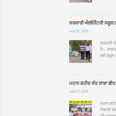
ਰੱਤਾ ਨੌ ਅਬ
ਦਮਦਮਾ ਸਾਹ
ਸੰਤ ਬਾਬਾ 
ਦਮਦਮਾ ਸਾ
ਸਰਕਾਰੀ ਐਲੀਮੈਂਟਰੀ ਸਕੂਲ ਠੱਟ
ਪ੍ਰਬੰਧਕਾਂ 
July 02, 2026
ਸਨਮਾਨ ਕੀਤ
ਨਿੱਘਾ ਸਵ
ਸਰਕਾਰੀ ਐਲ
ਹੈ। ਜਾਣਕਾ
ਜਦੋਂ ਸਕੂਲ 
ਛੱਤਾਂ ’ਤੇ
ਹੋਈਆਂ ਸਨ।
20 ਤੋਂ 30
ਸਿੰਘ ਟੋਡਰ
ਮਹਾਨ ਸ਼ਹੀਦ ਸੰਤ ਬਾਬਾ ਬੀਰ 
ਜਿਸ ਦੀ ਮਾ
July 27, 2026
ਉਨ੍ਹਾਂ ਨੇ 
ਸੰਬ...
ਮਹਾਨ ਸ਼ਹ
ਨਿਵਾਸੀ ਸੰ