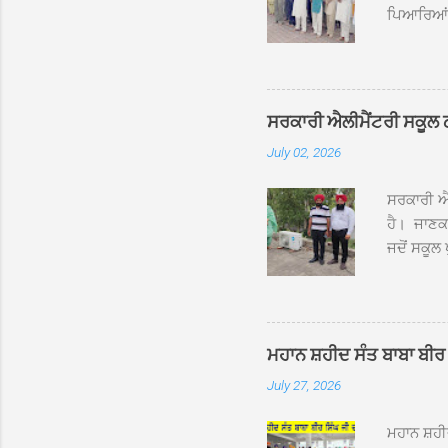
ਪਿਆਰਿਆਂ ਦ
ਰੱਤਾ ਨੌ ਅਬ
ਦਮਦਮਾ ਸਾਹ
ਸੰਤ ਬਾਬਾ 
ਦਮਦਮਾ ਸਾ
ਸਰਕਾਰੀ ਐਲੀਮੈਂਟਰੀ ਸਕੂਲ ਠੱਟ
ਪ੍ਰਬੰਧਕਾਂ 
July 02, 2026
ਸਨਮਾਨ ਕੀਤ
ਨਿੱਘਾ ਸਵ
ਸਰਕਾਰੀ ਐਲ
ਹੈ। ਜਾਣਕਾ
ਜਦੋਂ ਸਕੂਲ 
ਛੱਤਾਂ ’ਤੇ
ਹੋਈਆਂ ਸਨ।
20 ਤੋਂ 30
ਸਿੰਘ ਟੋਡਰ
ਮਹਾਨ ਸ਼ਹੀਦ ਸੰਤ ਬਾਬਾ ਬੀਰ 
ਜਿਸ ਦੀ ਮਾ
July 27, 2026
ਉਨ੍ਹਾਂ ਨੇ 
ਸੰਬ...
ਮਹਾਨ ਸ਼ਹ