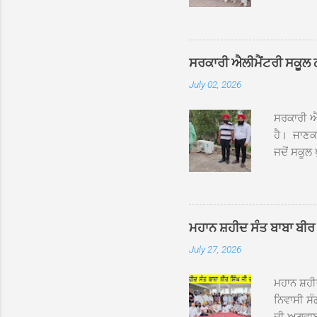
ਰੱਤਾ ਨੌ ਅਬ
ਦਮਦਮਾ ਸਾਹ
ਸੰਤ ਬਾਬਾ 
ਦਮਦਮਾ ਸਾ
ਸਰਕਾਰੀ ਐਲੀਮੈਂਟਰੀ ਸਕੂਲ ਠੱਟ
ਪ੍ਰਬੰਧਕਾਂ 
July 02, 2026
ਸਨਮਾਨ ਕੀਤ
ਨਿੱਘਾ ਸਵ
ਸਰਕਾਰੀ ਐਲ
ਹੈ। ਜਾਣਕਾ
ਜਦੋਂ ਸਕੂਲ 
ਛੱਤਾਂ ’ਤੇ
ਹੋਈਆਂ ਸਨ।
20 ਤੋਂ 30
ਸਿੰਘ ਟੋਡਰ
ਮਹਾਨ ਸ਼ਹੀਦ ਸੰਤ ਬਾਬਾ ਬੀਰ 
ਜਿਸ ਦੀ ਮਾ
July 27, 2026
ਉਨ੍ਹਾਂ ਨੇ 
ਸੰਬ...
ਮਹਾਨ ਸ਼ਹ
ਨਿਵਾਸੀ ਸੰ