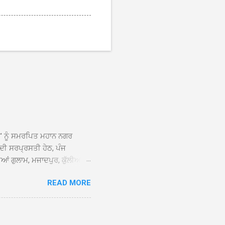
ਆਂ' ਨੂੰ ਸਮਰਪਿਤ ਮਹਾਨ ਨਗਰ
 ਦੀ ਸਰਪ੍ਰਸਤੀ ਹੇਠ, ਪੰਜ
ਆਂ ਗੁਲਾਮ, ਮਜਾਦਪੁਰ, ਕੁੱਲੀਆਂ,
 ਹੁੰਦਾ ਹੋਇਆ ਗੁਰਦੁਆਰਾ ਸ੍ਰੀ
READ MORE
ੇ ਪਹੁੰਚਣ ’ਤੇ ਮੁੱਖ ਸੇਵਾਦਾਰ
ਕੀਤਾ ਗਿਆ। ਗੁਰਦੁਆਰਾ ਸ੍ਰੀ
 ਸਾਹਿਬਾਨ ਤੇ ਨਗਰ ਕੀਰਤਨ ਦੇ
ਾਓ ਦੇ ਕੇ ਵਿਸ਼ੇਸ਼ ਤੌਰ ’ਤੇ