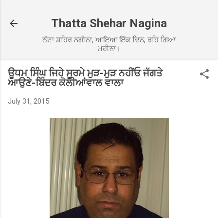
Skip to main content
Thatta Shehar Nagina
ਠੱਟਾ ਸ਼ਹਿਰ ਨਗੀਨਾ, ਆਇਆ ਇੱਕ ਦਿਨ, ਰਹਿ ਗਿਆ
ਮਹੀਨਾ।
ਊਧਮ ਸਿੰਘ ਜਿਹੇ ਸੂਰਮੇ ਮੁੜ-ਮੁੜ ਨਹੀਂਓ ਜੱਗਤੇ
ਆਉਣੇ-ਬਿੰਦਰ ਕੋਲੀਆਂਵਾਲ ਵਾਲਾ
July 31, 2015