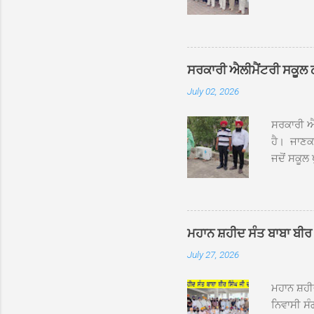
ਰੱਤਾ ਨੌ ਅਬ
ਦਮਦਮਾ ਸਾਹ
ਸੰਤ ਬਾਬਾ 
ਦਮਦਮਾ ਸਾ
ਸਰਕਾਰੀ ਐਲੀਮੈਂਟਰੀ ਸਕੂਲ ਠੱਟ
ਪ੍ਰਬੰਧਕਾਂ 
July 02, 2026
ਸਨਮਾਨ ਕੀਤ
ਨਿੱਘਾ ਸਵ
ਸਰਕਾਰੀ ਐਲ
ਹੈ। ਜਾਣਕਾ
ਜਦੋਂ ਸਕੂਲ 
ਛੱਤਾਂ ’ਤੇ
ਹੋਈਆਂ ਸਨ।
20 ਤੋਂ 30
ਸਿੰਘ ਟੋਡਰ
ਮਹਾਨ ਸ਼ਹੀਦ ਸੰਤ ਬਾਬਾ ਬੀਰ 
ਜਿਸ ਦੀ ਮਾ
July 27, 2026
ਉਨ੍ਹਾਂ ਨੇ 
ਸੰਬ...
ਮਹਾਨ ਸ਼ਹ
ਨਿਵਾਸੀ ਸੰ