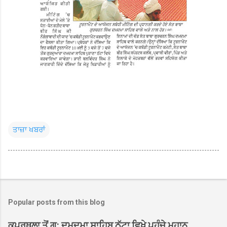
ਤਾਜ਼ਾ ਖਬਰਾਂ
Popular posts from this blog
ਕਪੂਰਥਲਾ ਤੋਂ ਗੁ: ਦਮਦਮਾ ਸਾਹਿਬ ਠੱਟਾ ਵਿਖੇ ਪਹੁੰਚੇ ਮਹਾਨ