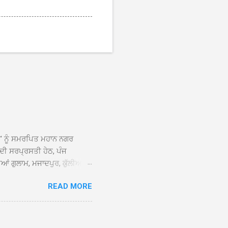
ਆਂ' ਨੂੰ ਸਮਰਪਿਤ ਮਹਾਨ ਨਗਰ
 ਦੀ ਸਰਪ੍ਰਸਤੀ ਹੇਠ, ਪੰਜ
ਆਂ ਗੁਲਾਮ, ਮਜਾਦਪੁਰ, ਕੁੱਲੀਆਂ,
 ਹੁੰਦਾ ਹੋਇਆ ਗੁਰਦੁਆਰਾ ਸ੍ਰੀ
READ MORE
ੇ ਪਹੁੰਚਣ ’ਤੇ ਮੁੱਖ ਸੇਵਾਦਾਰ
ਕੀਤਾ ਗਿਆ। ਗੁਰਦੁਆਰਾ ਸ੍ਰੀ
 ਸਾਹਿਬਾਨ ਤੇ ਨਗਰ ਕੀਰਤਨ ਦੇ
ਾਓ ਦੇ ਕੇ ਵਿਸ਼ੇਸ਼ ਤੌਰ ’ਤੇ