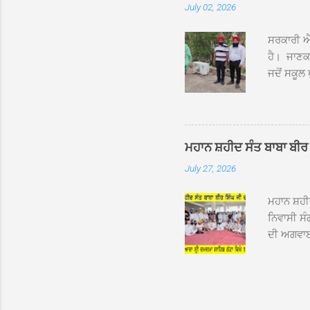
July 02, 2026
ਸਨਮਾਨ ਕੀਤ
ਨਿੱਘਾ ਸਵ
ਸਰਕਾਰੀ ਐਲ
ਹੈ। ਜਾਣਕਾ
ਜਦੋਂ ਸਕੂਲ 
ਛੱਤਾਂ ’ਤੇ
ਹੋਈਆਂ ਸਨ।
20 ਤੋਂ 30
ਸਿੰਘ ਟੋਡਰ
ਮਹਾਨ ਸ਼ਹੀਦ ਸੰਤ ਬਾਬਾ ਬੀਰ 
ਜਿਸ ਦੀ ਮਾ
July 27, 2026
ਉਨ੍ਹਾਂ ਨੇ 
ਸੰਬ...
ਮਹਾਨ ਸ਼ਹ
ਨਿਵਾਸੀ ਸੰ
ਦੀ ਅਗਵਾਈ
ਵਿਸ਼ਾਲ ਇਕ
ਹੇਠ ਹੋਈ ਜ
ਜਾਣਕਾਰੀ ਦ
ਵੀਰਵਾਰ ਨੂ