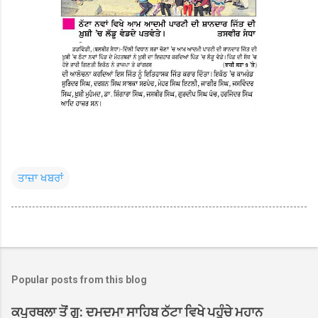
ਤਾਜ਼ਾ ਖਬਰਾਂ
Popular posts from this blog
ਕਪੂਰਥਲਾ ਤੋਂ ਗੁ: ਦਮਦਮਾ ਸਾਹਿਬ ਠੱਟਾ ਵਿਖੇ ਪਹੁੰਚੇ ਮਹਾਨ