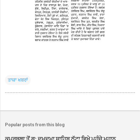
ਤਾਜ਼ਾ ਖਬਰਾਂ
Popular posts from this blog
ਕਪੂਰਥਲਾ ਤੋਂ ਗੁ: ਦਮਦਮਾ ਸਾਹਿਬ ਠੱਟਾ ਵਿਖੇ ਪਹੁੰਚੇ ਮਹਾਨ