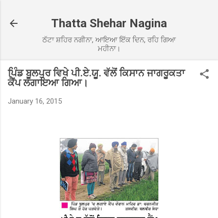
Skip to main content
Thatta Shehar Nagina
ਠੱਟਾ ਸ਼ਹਿਰ ਨਗੀਨਾ, ਆਇਆ ਇੱਕ ਦਿਨ, ਰਹਿ ਗਿਆ
ਮਹੀਨਾ।
ਪਿੰਡ ਬੂਲਪੁਰ ਵਿਖੇ ਪੀ.ਏ.ਯੂ. ਵੱਲੋਂ ਕਿਸਾਨ ਜਾਗਰੂਕਤਾ
ਕੈਂਪ ਲਗਾਇਆ ਗਿਆ।
January 16, 2015