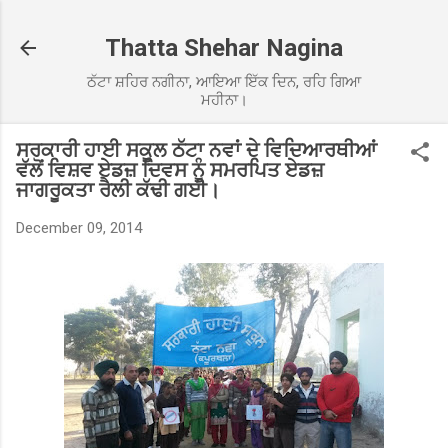
Skip to main content
Thatta Shehar Nagina
ਠੱਟਾ ਸ਼ਹਿਰ ਨਗੀਨਾ, ਆਇਆ ਇੱਕ ਦਿਨ, ਰਹਿ ਗਿਆ
ਮਹੀਨਾ।
ਸਰਕਾਰੀ ਹਾਈ ਸਕੂਲ ਠੱਟਾ ਨਵਾਂ ਦੇ ਵਿਦਿਆਰਥੀਆਂ
ਵੱਲੋਂ ਵਿਸ਼ਵ ਏਡਜ਼ ਦਿਵਸ ਨੂੰ ਸਮਰਪਿਤ ਏਡਜ਼
ਜਾਗਰੂਕਤਾ ਰੈਲੀ ਕੱਢੀ ਗਈ।
December 09, 2014