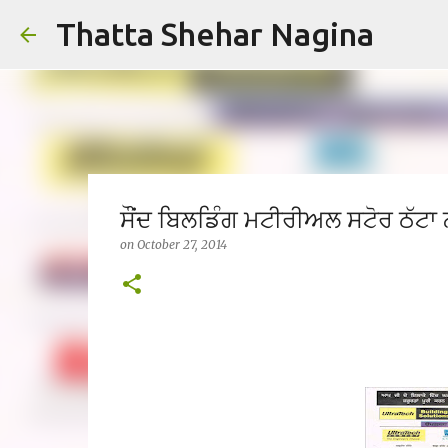
Thatta Shehar Nagina
ਸੌਂਦ ਬਿਲਡਿੰਗ ਮਟੀਰੀਅਲ ਸਟੋਰ ਠੱਟਾ 
on
October 27, 2014