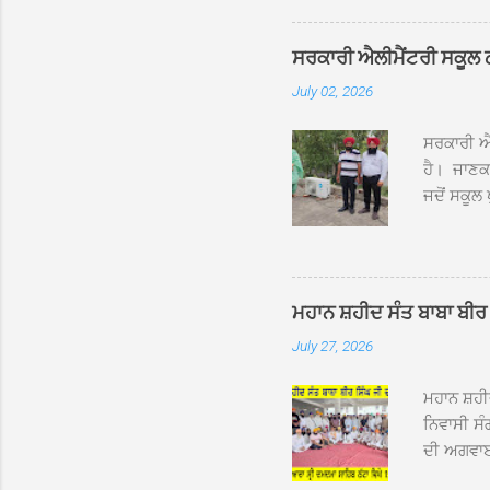
ਸੰਤ ਬਾਬਾ 
ਦਮਦਮਾ ਸਾ
ਸਰਕਾਰੀ ਐਲੀਮੈਂਟਰੀ ਸਕੂਲ ਠੱਟ
ਪ੍ਰਬੰਧਕਾਂ 
July 02, 2026
ਸਨਮਾਨ ਕੀਤ
ਨਿੱਘਾ ਸਵ
ਸਰਕਾਰੀ ਐਲ
ਹੈ। ਜਾਣਕਾ
ਜਦੋਂ ਸਕੂਲ 
ਛੱਤਾਂ ’ਤੇ
ਹੋਈਆਂ ਸਨ।
20 ਤੋਂ 30
ਸਿੰਘ ਟੋਡਰ
ਮਹਾਨ ਸ਼ਹੀਦ ਸੰਤ ਬਾਬਾ ਬੀਰ 
ਜਿਸ ਦੀ ਮਾ
July 27, 2026
ਉਨ੍ਹਾਂ ਨੇ 
ਸੰਬ...
ਮਹਾਨ ਸ਼ਹ
ਨਿਵਾਸੀ ਸੰ
ਦੀ ਅਗਵਾਈ
ਵਿਸ਼ਾਲ ਇਕ