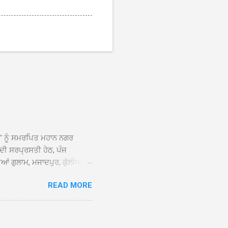
ਆਂ' ਨੂੰ ਸਮਰਪਿਤ ਮਹਾਨ ਨਗਰ
 ਦੀ ਸਰਪ੍ਰਸਤੀ ਹੇਠ, ਪੰਜ
ਆਂ ਗੁਲਾਮ, ਮਜਾਦਪੁਰ, ਕੁੱਲੀਆਂ,
 ਹੁੰਦਾ ਹੋਇਆ ਗੁਰਦੁਆਰਾ ਸ੍ਰੀ
READ MORE
ੇ ਪਹੁੰਚਣ ’ਤੇ ਮੁੱਖ ਸੇਵਾਦਾਰ
ਕੀਤਾ ਗਿਆ। ਗੁਰਦੁਆਰਾ ਸ੍ਰੀ
 ਸਾਹਿਬਾਨ ਤੇ ਨਗਰ ਕੀਰਤਨ ਦੇ
ਾਓ ਦੇ ਕੇ ਵਿਸ਼ੇਸ਼ ਤੌਰ ’ਤੇ