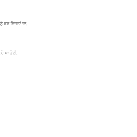
ੂੰ ਡਰ ਇੱਜਤਾਂ ਦਾ,
 ਕਦੇ ਆਉਂਦੀ,