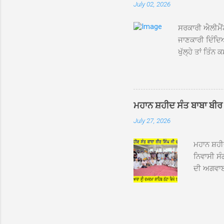
July 02, 2026
ਸਨਮਾਨ ਕੀਤ
ਨਿੱਘਾ ਸਵ
ਸਰਕਾਰੀ ਐਲੀਮੈਂਟ
ਜਾਣਕਾਰੀ ਦਿੰਦਿਆ
ਖੁੱਲ੍ਹੇ ਤਾਂ ਤਿੰਨ
ਦੇਖਿਆ। ਉੱਥੇ ਇੱ
ਦੱਸਿਆ ਕਿ ਉਹ ਛੁ
ਜਾਪਦੀ ਹੈ। ਇਸ ਮ
ਸਕੂਲ ਵਿੱਚ ਪਿਛਲ
ਮਹਾਨ ਸ਼ਹੀਦ ਸੰਤ ਬਾਬਾ ਬੀਰ 
ਸੀ। ਉਨ੍ਹਾਂ ਦੱਸਿ
July 27, 2026
ਗ੍ਰਿਫਤਾਰ ਕੀਤੇ 
ਮਹਾਨ ਸ਼ਹ
ਨਿਵਾਸੀ ਸੰ
ਦੀ ਅਗਵਾਈ
ਵਿਸ਼ਾਲ ਇਕ
ਹੇਠ ਹੋਈ ਜ
ਜਾਣਕਾਰੀ ਦ
ਵੀਰਵਾਰ ਨੂ