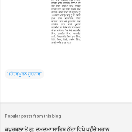
ਮਹੱਤਵਪੂਰਨ ਸੂਚਨਾਵਾਂ
Popular posts from this blog
ਕਪੂਰਥਲਾ ਤੋਂ ਗੁ: ਦਮਦਮਾ ਸਾਹਿਬ ਠੱਟਾ ਵਿਖੇ ਪਹੁੰਚੇ ਮਹਾਨ