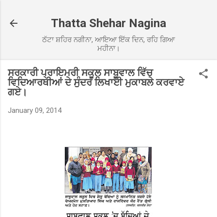
Skip to main content
Thatta Shehar Nagina
ਠੱਟਾ ਸ਼ਹਿਰ ਨਗੀਨਾ, ਆਇਆ ਇੱਕ ਦਿਨ, ਰਹਿ ਗਿਆ
ਮਹੀਨਾ।
ਸਰਕਾਰੀ ਪ੍ਰਾਇਮਰੀ ਸਕੂਲ ਸਾਬੂਵਾਲ ਵਿੱਚ
ਵਿਦਿਆਰਥੀਆਂ ਦੇ ਸੁੰਦਰ ਲਿਖਾਈ ਮੁਕਾਬਲੇ ਕਰਵਾਏ
ਗਏ।
January 09, 2014