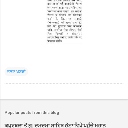
ਤਾਜ਼ਾ ਖਬਰਾਂ
Popular posts from this blog
ਕਪੂਰਥਲਾ ਤੋਂ ਗੁ: ਦਮਦਮਾ ਸਾਹਿਬ ਠੱਟਾ ਵਿਖੇ ਪਹੁੰਚੇ ਮਹਾਨ