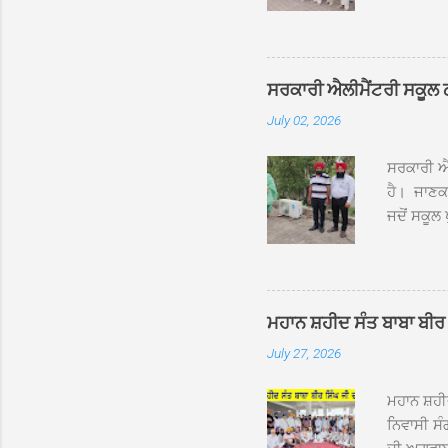
ਰੱਤਾ ਨੌ ਅਬ
ਦਮਦਮਾ ਸਾਹ
ਸੰਤ ਬਾਬਾ 
ਦਮਦਮਾ ਸਾ
ਸਰਕਾਰੀ ਐਲੀਮੈਂਟਰੀ ਸਕੂਲ ਠੱਟ
ਪ੍ਰਬੰਧਕਾਂ 
July 02, 2026
ਸਨਮਾਨ ਕੀਤ
ਨਿੱਘਾ ਸਵ
ਸਰਕਾਰੀ ਐਲ
ਹੈ। ਜਾਣਕਾ
ਜਦੋਂ ਸਕੂਲ 
ਛੱਤਾਂ ’ਤੇ
ਹੋਈਆਂ ਸਨ।
20 ਤੋਂ 30
ਸਿੰਘ ਟੋਡਰ
ਮਹਾਨ ਸ਼ਹੀਦ ਸੰਤ ਬਾਬਾ ਬੀਰ 
ਜਿਸ ਦੀ ਮਾ
July 27, 2026
ਉਨ੍ਹਾਂ ਨੇ 
ਸੰਬ...
ਮਹਾਨ ਸ਼ਹ
ਨਿਵਾਸੀ ਸੰ