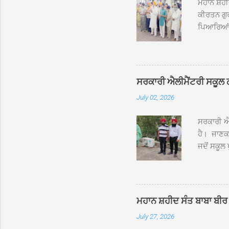
ਮਹਾਨ ਸ਼ਹੀ
ਕੀਰਤਨ ਗੁਰ
ਪਿਆਰਿਆਂ ਦ
ਰੱਤਾ ਨੌ ਅਬ
ਦਮਦਮਾ ਸਾਹ
ਸੰਤ ਬਾਬਾ 
ਦਮਦਮਾ ਸਾ
ਸਰਕਾਰੀ ਐਲੀਮੈਂਟਰੀ ਸਕੂਲ ਠੱਟ
ਪ੍ਰਬੰਧਕਾਂ 
July 02, 2026
ਸਨਮਾਨ ਕੀਤ
ਨਿੱਘਾ ਸਵ
ਸਰਕਾਰੀ ਐਲ
ਹੈ। ਜਾਣਕਾ
ਜਦੋਂ ਸਕੂਲ 
ਛੱਤਾਂ ’ਤੇ
ਹੋਈਆਂ ਸਨ।
20 ਤੋਂ 30
ਸਿੰਘ ਟੋਡਰ
ਮਹਾਨ ਸ਼ਹੀਦ ਸੰਤ ਬਾਬਾ ਬੀਰ 
ਜਿਸ ਦੀ ਮਾ
July 27, 2026
ਉਨ੍ਹਾਂ ਨੇ 