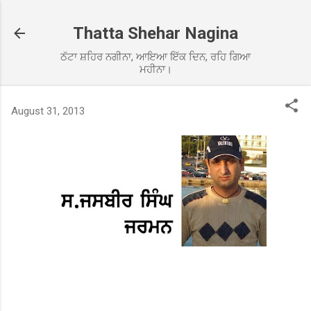
Skip to main content
Thatta Shehar Nagina
ਠੱਟਾ ਸ਼ਹਿਰ ਨਗੀਨਾ, ਆਇਆ ਇੱਕ ਦਿਨ, ਰਹਿ ਗਿਆ
ਮਹੀਨਾ।
August 31, 2013