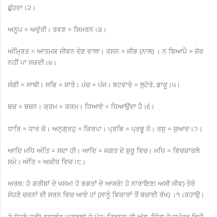
ਛੁਂਹਦਾ।੨।
ਅਨੂਪ = ਅਦੁੱਤੀ। ਰਵਣ = ਸਿਮਰਨ।੩।
ਅੰਮ੍ਰਿਤ = ਆਤਮਕ ਜੀਵਨ ਦੇਣ ਵਾਲਾ। ਰਸਨ = ਜੀਭ (ਨਾਲ) । ਨ ਬਿਆਪੈ = ਜ਼ੋਰ
ਨਹੀਂ ਪਾ ਸਕਦੀ।੪।
ਸੰਗੀ = ਸਾਥੀ। ਸਭਿ = ਸਾਰੇ। ਪੰਚ = ਪੰਜ। ਬਟਵਾਰੇ = ਲੁਟੇਰੇ, ਡਾਕੂ।੫।
ਬਚ = ਬਚਨ। ਕ੍ਰਮ = ਕਰਮ। ਧਿਆਏ = ਧਿਆਉਂਦਾ ਹੈ।੬।
ਧਾਰਿ = ਧਾਰ ਕੇ। ਅਨੁਗ੍ਰਹੁ = ਕਿਰਪਾ। ਪ੍ਰਭਿ = ਪ੍ਰਭੂ ਨੇ। ਰਸੁ = ਸੁਆਦ।੭।
ਆਦਿ ਮਧਿ ਅੰਤਿ = ਸਦਾ ਹੀ। ਆਦਿ = ਜਗਤ ਦੇ ਸ਼ੁਰੂ ਵਿਚ। ਮਧਿ = ਵਿਚਕਾਰਲੇ
ਸਮੇ। ਅੰਤਿ = ਅਖ਼ੀਰ ਵਿਚ।੮।
ਅਰਥ: ਹੇ ਗਰੀਬਾਂ ਦੇ ਖਸਮ! ਹੇ ਭਗਤਾਂ ਦੇ ਆਸਰੇ! ਹੇ ਨਾਰਾਇਣ! ਅਸੀ ਜੀਵ) ਤੇਰੇ
ਸੋਹਣੇ ਚਰਨਾਂ ਦੀ ਸਰਨ ਵਿਚ ਆਏ ਹਾਂ (ਸਾਨੂੰ ਵਿਕਾਰਾਂ ਤੋਂ ਬਚਾਈ ਰੱਖ) ।੧।ਰਹਾਉ।
ਹੇ ਸੋਹਣੇ ਹਰੀ! ਨਾਸਵੰਤ ਪਦਾਰਥਾਂ ਦੇ ਮੋਹ; ਤ੍ਰਿਸ਼ਨ ਦੀ ਅੱਗ, ਚਿੰਤਾ ਦੇ ਸਮੁੰਦਰ ਵਿਚੋਂ