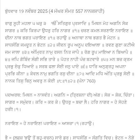
ਬੁੱਧਵਾਰ 19
ਨਵੰਬਰ 2025 (4 ਮੱਘਰ ਸੰਮਤ 557 ਨਾਨਕਸ਼ਾਹੀ)
ਰਾਗੁ ਸੂਹੀ ਮਹਲਾ ੫ ਘਰੁ ੩ ੴ ਸਤਿਗੁਰ ਪ੍ਰਸਾਦਿ ॥ ਮਿਥਨ ਮੋਹ ਅਗਨਿ ਸੋਕ
ਸਾਗਰ ॥ ਕਰਿ ਕਿਰਪਾ ਉਧਰੁ ਹਰਿ ਨਾਗਰ ॥੧॥ ਚਰਣ ਕਮਲ ਸਰਣਾਇ ਨਰਾਇਣ ॥
ਦੀਨਾ ਨਾਥ ਭਗਤ ਪਰਾਇਣ ॥੧॥ ਰਹਾਉ ॥ ਅਨਾਥਾ ਨਾਥ ਭਗਤ ਭੈ ਮੇਟਨ ॥
ਸਾਧਸੰਗਿ ਜਮਦੂਤ ਨ ਭੇਟਨ ॥੨॥ ਜੀਵਨ ਰੂਪ ਅਨੂਪ ਦਇਆਲਾ ॥ ਰਵਣ ਗੁਣਾ ਕਟੀਐ
ਜਮ ਜਾਲਾ ॥੩॥ ਅੰਮ੍ਰਿਤ ਨਾਮੁ ਰਸਨ ਨਿਤ ਜਾਪੈ ॥ ਰੋਗ ਰੂਪ ਮਾਇਆ ਨ ਬਿਆਪੈ ॥
੪॥ ਜਪਿ ਗੋਬਿੰਦ ਸੰਗੀ ਸਭਿ ਤਾਰੇ ॥ ਪੋਹਤ ਨਾਹੀ ਪੰਚ ਬਟਵਾਰੇ ॥੫॥ ਮਨ ਬਚ ਕ੍ਰਮ
ਪ੍ਰਭੁ ਏਕੁ ਧਿਆਏ ॥ ਸਰਬ ਫਲਾ ਸੋਈ ਜਨੁ ਪਾਏ ॥੬॥ ਧਾਰਿ ਅਨੁਗ੍ਰਹੁ ਅਪਨਾ
ਪ੍ਰਭਿ ਕੀਨਾ ॥ ਕੇਵਲ ਨਾਮੁ ਭਗਤਿ ਰਸੁ ਦੀਨਾ ॥੭॥ ਆਦਿ ਮਧਿ ਅੰਤਿ ਪ੍ਰਭੁ ਸੋਈ ॥
ਨਾਨਕ ਤਿਸੁ ਬਿਨੁ ਅਵਰੁ ਨ ਕੋਈ ॥੮॥੧॥੨॥ {ਪੰਨਾ 760}
ਪਦਅਰਥ: ਮਿਥਨ = ਨਾਸਵੰਤ। ਅਗਨਿ = (ਤ੍ਰਿਸ਼ਨਾ ਦੀ) ਅੱਗ। ਸੋਕ = ਸ਼ੋਕ, ਚਿੰਤਾ।
ਸਾਗਰ = ਸਮੁੰਦਰ। ਕਰਿ = ਕਰ ਕੇ। ਉਧਰੁ = ਬਚਾ ਲੈ। ਹਰਿ ਨਾਗਰ = ਹੇ ਸੋਹਣੇ
ਹਰੀ!।੧।
ਨਰਾਇਣ = ਹੇ ਨਰਾਇਣ! ਪਰਾਇਣ = ਆਸਰਾ।੧।ਰਹਾਉ।
ਭੈ = {ਲਫ਼ਜ਼ ‘ਭਉ’ ਤੋਂ ਬਹੁ-ਵਚਨ} ਸਾਰੇ ਡਰ। ਸਾਧਸੰਗਿ = ਸੰਗਤਿ ਵਿਚ। ਭੇਟਨ = ਨੇੜੇ