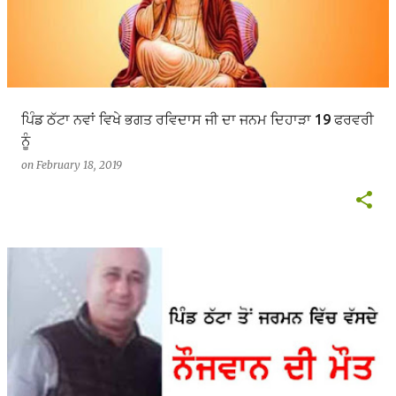
ਪਿੰਡ ਠੱਟਾ ਨਵਾਂ ਵਿਖੇ ਭਗਤ ਰਵਿਦਾਸ ਜੀ ਦਾ ਜਨਮ ਦਿਹਾੜਾ 19 ਫਰਵਰੀ
ਨੂੰ
on
February 18, 2019