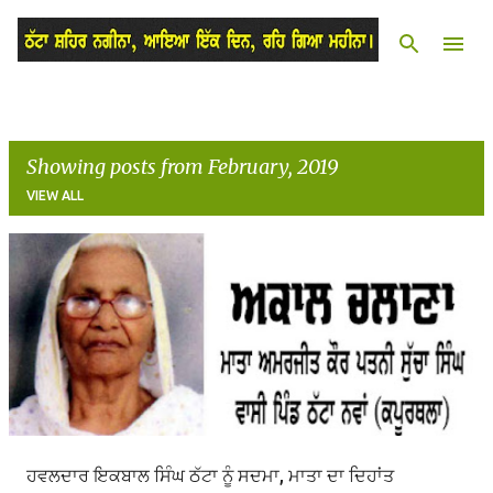
Skip to main content
Showing posts from February, 2019
VIEW ALL
P
o
s
t
s
ਹਵਲਦਾਰ ਇਕਬਾਲ ਸਿੰਘ ਠੱਟਾ ਨੂੰ ਸਦਮਾ, ਮਾਤਾ ਦਾ ਦਿਹਾਂਤ