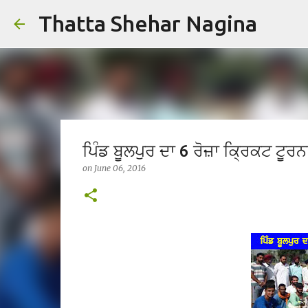
Thatta Shehar Nagina
ਪਿੰਡ ਬੂਲਪੁਰ ਦਾ 6 ਰੋਜ਼ਾ ਕ੍ਰਿਕਟ ਟੂਰਨਾਮ
on
June 06, 2016