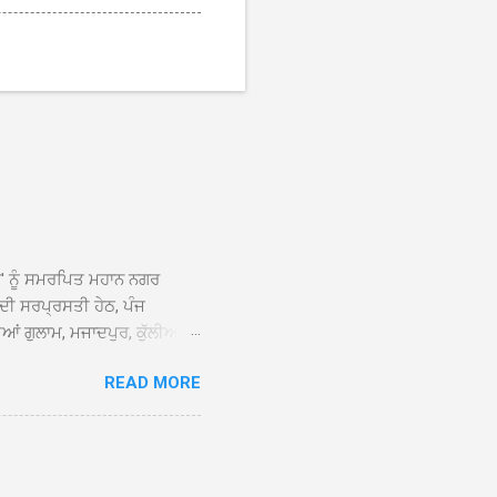
ਆਂ' ਨੂੰ ਸਮਰਪਿਤ ਮਹਾਨ ਨਗਰ
 ਦੀ ਸਰਪ੍ਰਸਤੀ ਹੇਠ, ਪੰਜ
ਆਂ ਗੁਲਾਮ, ਮਜਾਦਪੁਰ, ਕੁੱਲੀਆਂ,
 ਹੁੰਦਾ ਹੋਇਆ ਗੁਰਦੁਆਰਾ ਸ੍ਰੀ
READ MORE
ੇ ਪਹੁੰਚਣ ’ਤੇ ਮੁੱਖ ਸੇਵਾਦਾਰ
ਕੀਤਾ ਗਿਆ। ਗੁਰਦੁਆਰਾ ਸ੍ਰੀ
 ਸਾਹਿਬਾਨ ਤੇ ਨਗਰ ਕੀਰਤਨ ਦੇ
ਾਓ ਦੇ ਕੇ ਵਿਸ਼ੇਸ਼ ਤੌਰ ’ਤੇ
ਕੇ ਦੀਆਂ ਸੰਗਤਾਂ ਵੱਲੋਂ ਥਾਂ-ਥਾਂ