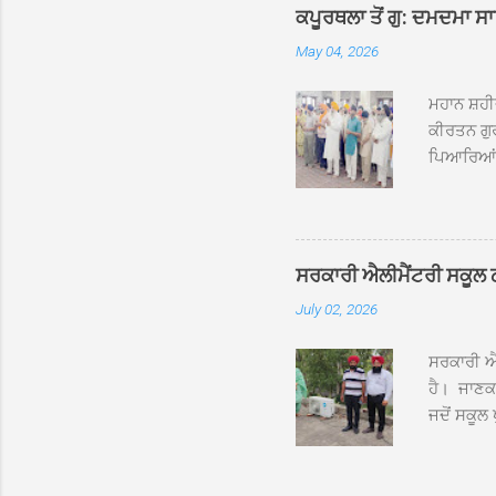
ਕਪੂਰਥਲਾ ਤੋਂ ਗੁ: ਦਮਦਮਾ ਸ
May 04, 2026
ਮਹਾਨ ਸ਼ਹੀ
ਕੀਰਤਨ ਗੁਰ
ਪਿਆਰਿਆਂ ਦ
ਰੱਤਾ ਨੌ ਅਬ
ਦਮਦਮਾ ਸਾਹ
ਸੰਤ ਬਾਬਾ 
ਦਮਦਮਾ ਸਾ
ਸਰਕਾਰੀ ਐਲੀਮੈਂਟਰੀ ਸਕੂਲ ਠੱਟ
ਪ੍ਰਬੰਧਕਾਂ 
July 02, 2026
ਸਨਮਾਨ ਕੀਤ
ਨਿੱਘਾ ਸਵ
ਸਰਕਾਰੀ ਐਲ
ਹੈ। ਜਾਣਕਾ
ਜਦੋਂ ਸਕੂਲ 
ਛੱਤਾਂ ’ਤੇ
ਹੋਈਆਂ ਸਨ।
20 ਤੋਂ 30